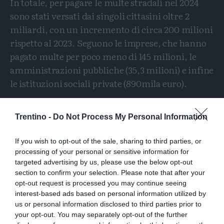
In totale, per pagare le multe stradali nel 2024
sono stati versati dai singoli cittasini oltre 2
miliardi, con un incremento di circa 200 milioni
rispetto al 2023. Seguono le imprese, che hanno
pagato multe per poco meno di 145 milioni, le
amministrazioni pubbliche (35,3 milioni) e infine
le istituzioni sociali private (890mila euro).
Se sul podio degli incassi pro capite si trovano i
Trentino -
Do Not Process My Personal Information
piccoli paesi italiani, sono chiaramente le grandi
città a incassare di più in valore assoluto. Si
If you wish to opt-out of the sale, sharing to third parties, or
conferma primatista degli incassi da multe
processing of your personal or sensitive information for
stradali il comune di Milano, con oltre 431,7
targeted advertising by us, please use the below opt-out
milioni di euro nel triennio (ancora in corso)
section to confirm your selection. Please note that after your
opt-out request is processed you may continue seeing
2023-2025. Segue Roma, che nello stesso periodo
interest-based ads based on personal information utilized by
ha superato i 356,8 milioni.
us or personal information disclosed to third parties prior to
your opt-out. You may separately opt-out of the further
Va infine ricordato, come accennato sopra, che