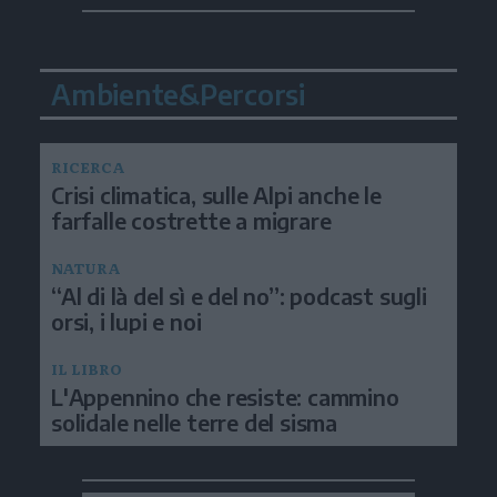
Ambiente&Percorsi
RICERCA
Crisi climatica, sulle Alpi anche le
farfalle costrette a migrare
NATURA
“Al di là del sì e del no”: podcast sugli
orsi, i lupi e noi
IL LIBRO
L'Appennino che resiste: cammino
solidale nelle terre del sisma