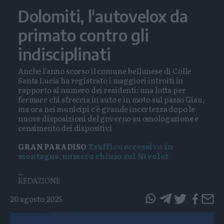
Dolomiti, l'autovelox da
primato contro gli
indisciplinati
Anche l'anno scorso il comune bellunese di Colle
Santa Lucia ha registrato i maggiori introiti in
rapporto al numero dei residenti: una lotta per
fermare chi sfreccia in auto e in moto sul passo Giau,
ma ora nei municipi c'è grande incertezza dopo le
nuove disposizioni del governo su omologazione e
censimento dei dispositivi
GRAN PARADISO
Traffico eccessivo in
montagna, numero chiuso sul Nivolet
REDAZIONE
20 agosto 2025
questo
questo
articolo
articolo