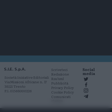
Social
S.I.E. S.p.A.
Scriveteci
media
Redazione
Società Iniziative Editoriali
Rss/xml
Via Missioni Africane n. 17
Pubblicità
38121 Trento
Privacy Policy
P.I. 01568000226
Cookie Policy
Comunicati
stampa