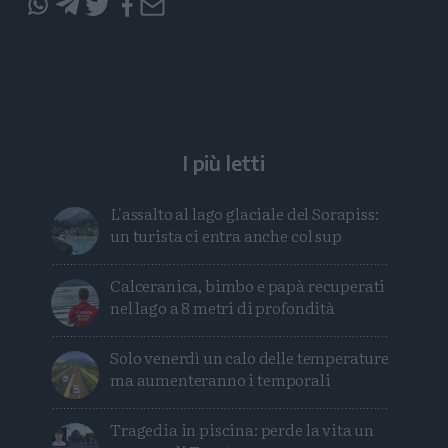
Condividi
Condividi
Twitter
Condividi
Mail
questo
questo
articolo
articolo
su
su
Whatsapp
Telegram
I più letti
L'assalto al lago glaciale del Sorapiss:
un turista ci entra anche col sup
Calceranica, bimbo e papà recuperati
nel lago a 8 metri di profondità
Solo venerdì un calo delle temperature
ma aumenteranno i temporali
Tragedia in piscina: perde la vita un