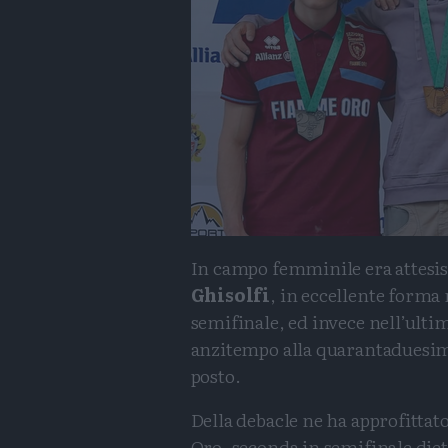
In campo femminile era attesi
Ghisolfi
, in eccellente forma 
semifinale, ed invece nell’ulti
anzitempo alla quarantaduesim
posto.
Della debacle ne ha approfittat
Oro, seconda in semifinale diet