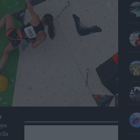
e
ppa
ella