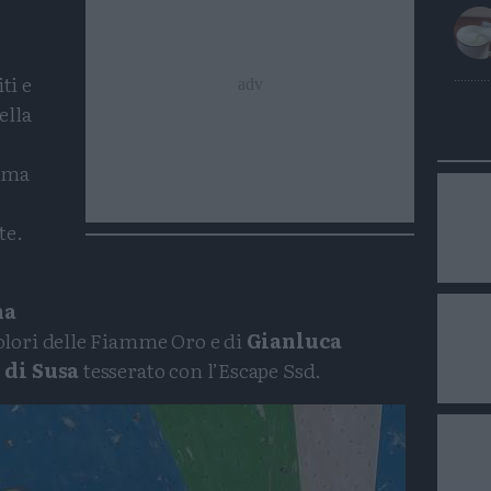
ti e
ella
e ma
te.
na
olori delle Fiamme Oro e di
Gianluca
 di Susa
tesserato con l’Escape Ssd.