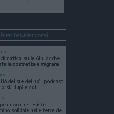
biente&Percorsi
RCA
 climatica, sulle Alpi anche
arfalle costrette a migrare
RA
i là del sì e del no”: podcast
 orsi, i lupi e noi
BRO
pennino che resiste:
ino solidale nelle terre del