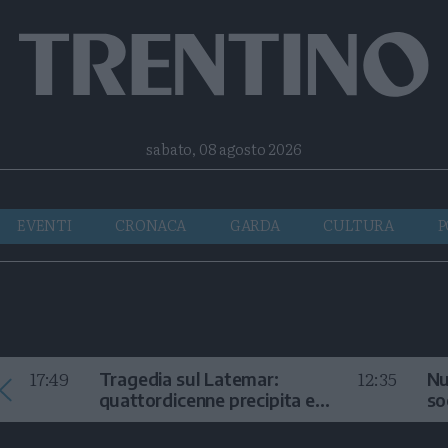
Facebook
Twitter
Instagram
Telegram
RSS
sabato, 08 agosto 2026
EVENTI
CRONACA
GARDA
CULTURA
P
17:49
12:35
Tragedia sul Latemar:
Nu
quattordicenne precipita e
so
muore
in