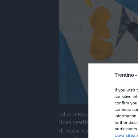
Trentino -
If you wish 
sensitive in
confirm you
continue se
I due trionfatori di giornata so
information 
linea predisposta dagli organiz
further disc
di Fassa, mentre gli altri attes
participants
Downstream 