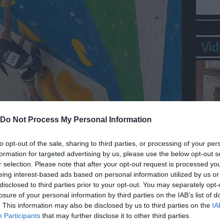
Vid
Do Not Process My Personal Information
to opt-out of the sale, sharing to third parties, or processing of your per
formation for targeted advertising by us, please use the below opt-out s
Bepp
r selection. Please note that after your opt-out request is processed y
sta
eing interest-based ads based on personal information utilized by us or
no riusciti ad interpretare meglio di tutti la
disclosed to third parties prior to your opt-out. You may separately opt-
zatori dell’Adel Climbing Wall di Campitello
losure of your personal information by third parties on the IAB’s list of
i protagonisti non sono riusciti ad esprimersi
. This information may also be disclosed by us to third parties on the
IA
Participants
that may further disclose it to other third parties.