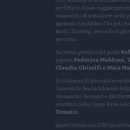
perfetta in finale raggiungendo 
consentito di scavalcare nella g
applauso il pubblico l’ha poi ri
Rock Climbing, seconda di giorn
percorso.
Sul terzo gradino del podio
So
seguire
Federica Mabboni, V
Claudia Ghisolfi e Maia M
In chiusura di giornata sono s
General de Fascia Edoardo Felic
Alessandro Bernard e dal diretto
vincitori della Coppa Italia Lea
Tomatis
.
Quest'ultimo con 2380 punti h