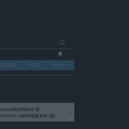
Cerca
su
Trentino
ODCAST
FOTO
Altre
VIDEO
GENERAZIONI
ITALIA-MONDO
ovo elicottero di
ccorso, vantaggi per gli
terventi in alta quota