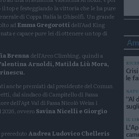
il top e festeggiando la vittoria che le ha pure
enerale di Coppa Italia la Ghisolfi. Un grande
volto ad
Emma Gregorotti
dell’Asd King
ata e capace pure lei di ottenere un top di
Am
fia Brenna
dell’Arco Climbing, quindi a
alentina Arnoldi, Matilda Liù Mora,
RICE
Crisi
arinescu.
le f
tati anche premiati dal presidente del Comun
NATU
etti, dal sindaco di Campitello di Fassa
“Al d
re dell’Apt Val di Fassa Nicolò Weiss i
sugli
d 2026, ovvero
Savina Nicelli e Giorgio
IL LI
L'Ap
a preceduto
Andrea Ludovico Chelleris
camm