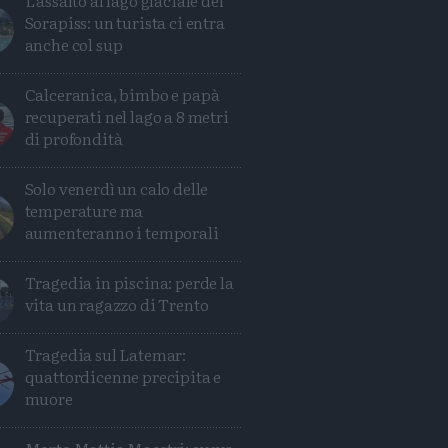
L'assalto al lago glaciale del
Sorapiss: un turista ci entra
anche col sup
Calceranica, bimbo e papà
recuperati nel lago a 8 metri
di profondità
Solo venerdì un calo delle
temperature ma
aumenteranno i temporali
Tragedia in piscina: perde la
vita un ragazzo di Trento
Tragedia sul Latemar:
quattordicenne precipita e
muore