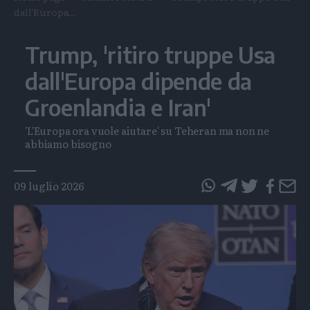
dall'Europa...
Trump, 'ritiro truppe Usa
dall'Europa dipende da
Groenlandia e Iran'
'L'Europa ora vuole aiutare' su Teheran ma non ne
abbiamo bisogno
Tags
09 luglio 2026
questo
questo
articolo
articolo
su
su
Whatsapp
Telegram