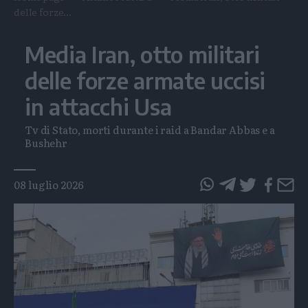
delle forze...
Media Iran, otto militari
delle forze armate uccisi
in attacchi Usa
Tv di Stato, morti durante i raid a Bandar Abbas e a
Bushehr
Tags
08 luglio 2026
questo
questo
articolo
articolo
su
su
Whatsapp
Telegram