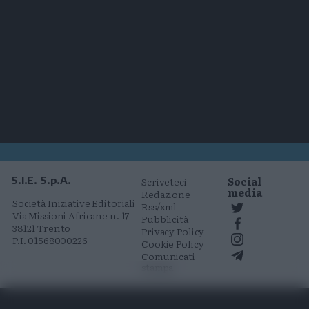
Social
S.I.E. S.p.A.
Scriveteci
media
Redazione
Società Iniziative Editoriali
Rss/xml
Via Missioni Africane n. 17
Pubblicità
38121 Trento
Privacy Policy
P.I. 01568000226
Cookie Policy
Comunicati
stampa