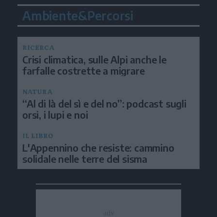
Ambiente&Percorsi
RICERCA
Crisi climatica, sulle Alpi anche le
farfalle costrette a migrare
NATURA
“Al di là del sì e del no”: podcast sugli
orsi, i lupi e noi
IL LIBRO
L'Appennino che resiste: cammino
solidale nelle terre del sisma