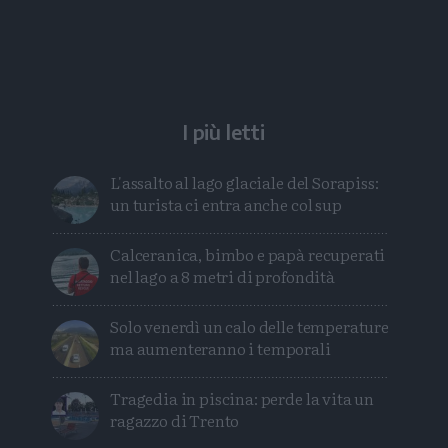
articolo
articolo
su
su
Whatsapp
Telegram
I più letti
L'assalto al lago glaciale del Sorapiss:
un turista ci entra anche col sup
Calceranica, bimbo e papà recuperati
nel lago a 8 metri di profondità
Solo venerdì un calo delle temperature
ma aumenteranno i temporali
Tragedia in piscina: perde la vita un
ragazzo di Trento