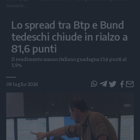
tedeschi...
Lo spread tra Btp e Bund
tedeschi chiude in rialzo a
81,6 punti
Il rendimento annuo italiano guadagna 13,4 punti al
3,9%
Tags
08 luglio 2026
questo
questo
articolo
articolo
su
su
Whatsapp
Telegram