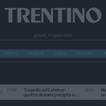
Facebook
Twitter
Instagram
Telegram
RSS
giovedì, 06 agosto 2026
EVENTI
CRONACA
GARDA
CULTURA
P
17:49
12:35
Tragedia sul Latemar:
Nu
quattordicenne precipita e
so
muore
in