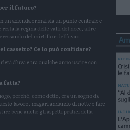
per il futuro?
in un azienda ormai sia un punto centrale e
resta la regina delle valli del noce, altre
eressando del mirtillo e dell'uva».
Am
l cassetto? Ce lo può confidare?
RICE
arietà d'uva e tra qualche anno uscire con
Crisi
le f
a fatta?
NATU
“Al d
ogo, perché, come detto, era un sogno da
sugli
uesto lavoro, magari andando di notte e fare
ire bene anche gli aspetti pratici della
IL LI
L'Ap
camm