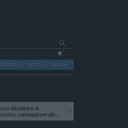
Cerca
su
Trentino
ODCAST
FOTO
Altre
VIDEO
GENERAZIONI
ITALIA-MONDO
ovo elicottero di
ccorso, vantaggi per gli
terventi in alta quota