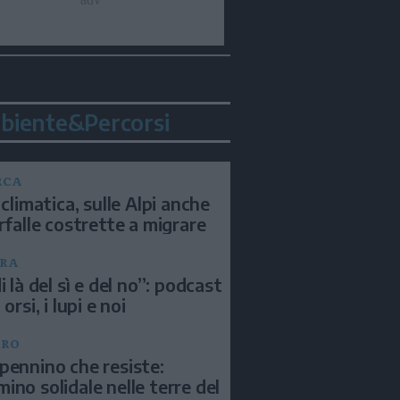
biente&Percorsi
RCA
 climatica, sulle Alpi anche
arfalle costrette a migrare
RA
i là del sì e del no”: podcast
 orsi, i lupi e noi
BRO
pennino che resiste:
ino solidale nelle terre del