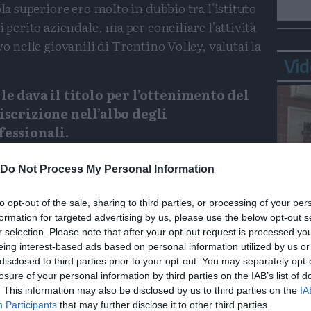
ola superiore ero molto in dubbio tra l'istituto
i perito aziendale, ma per conciliare l'attività
vo nelle giovanili di Trentino Volley, valutai la
Vid
e dava il titolo per l’ottenimento del
iscrizione nell’albo degli
essionali.
 corso biennale delle 600 ore organizzato
Do Not Process My Personal Information
ressante. Finora abbiamo concluso l'attività
cordano i prof Dalla Valle e Dalpiaz, le due
to opt-out of the sale, sharing to third parties, or processing of your per
 frequenza e a cui va un grazie per quello
formation for targeted advertising by us, please use the below opt-out s
Bepp
r selection. Please note that after your opt-out request is processed y
sta
trattati hanno un risvolto applicativo
eing interest-based ads based on personal information utilized by us or
a full immersion ogni lezione».
disclosed to third parties prior to your opt-out. You may separately opt-
losure of your personal information by third parties on the IAB’s list of
enda è ancora coadiuvante o titolare?
. This information may also be disclosed by us to third parties on the
IA
Participants
that may further disclose it to other third parties.