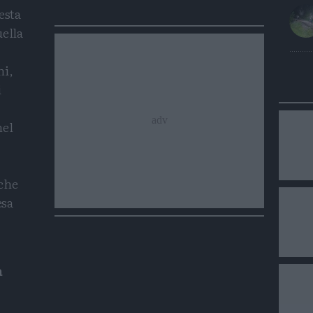
esta
uella
ni,
i
nel
che
esa
a