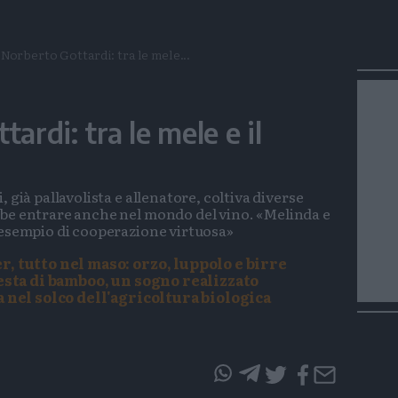
 Norberto Gottardi: tra le mele...
ardi: tra le mele e il
o
 già pallavolista e allenatore, coltiva diverse
bbe entrare anche nel mondo del vino. «Melinda e
 esempio di cooperazione virtuosa»
, tutto nel maso: orzo, luppolo e birre
esta di bamboo, un sogno realizzato
 nel solco dell'agricoltura biologica
questo
questo