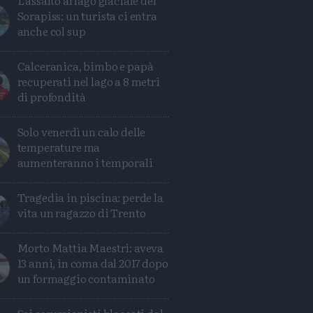
L'assalto al lago glaciale del
Sorapiss: un turista ci entra
anche col sup
Calceranica, bimbo e papà
recuperati nel lago a 8 metri
di profondità
Solo venerdì un calo delle
temperature ma
aumenteranno i temporali
Tragedia in piscina: perde la
vita un ragazzo di Trento
Morto Mattia Maestri: aveva
13 anni, in coma dal 2017 dopo
un formaggio contaminato