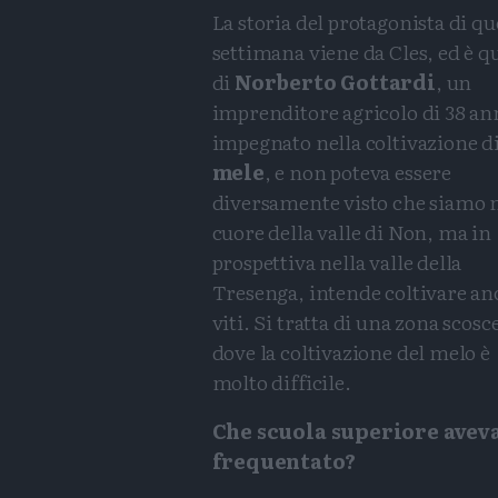
La storia del protagonista di qu
settimana viene da Cles, ed è q
di
Norberto Gottardi
, un
imprenditore agricolo di 38 an
impegnato nella coltivazione d
mele
, e non poteva essere
diversamente visto che siamo 
cuore della valle di Non, ma in
prospettiva nella valle della
Tresenga, intende coltivare an
viti. Si tratta di una zona scosc
dove la coltivazione del melo è
molto difficile.
Che scuola superiore avev
frequentato?