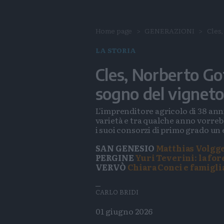
Home page
GENERAZIONI
Cles,
LA STORIA
Cles, Norberto Gott
sogno del vignet
L'imprenditore agricolo di 38 anni,
varietà e tra qualche anno vorre
i suoi consorzi di primo grado un
SAN GENESIO
Matthias Volgger
PERGINE
Yuri Teverini: la for
VERVÒ
Chiara Conci e famiglia
CARLO BRIDI
01 giugno 2026