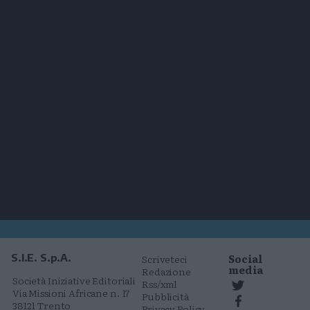
Social
S.I.E. S.p.A.
Scriveteci
media
Redazione
Società Iniziative Editoriali
Rss/xml
Via Missioni Africane n. 17
Pubblicità
38121 Trento
Privacy Policy