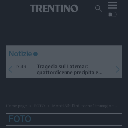
Me
Trentino
Cerca
su
Trentino
Cerca
su
Navigazione
Home
MONTAGNA
Trentino
principale
Facebook
Twitt
I
AMBIENTE
EVENTI
CRONACA
GARDA
CULTURA
PODCAST
Notizie
FOTO
Altre
17:49
Tragedia sul Latemar:
VIDEO
quattordicenne precipita e
muore
GENERAZIONI
ITALIA-MONDO
Home page
FOTO
Monti Sibillini, torna l'immagine...
FOTO