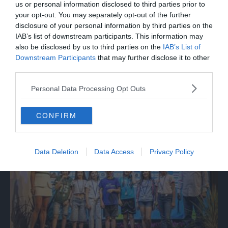
us or personal information disclosed to third parties prior to
your opt-out. You may separately opt-out of the further
disclosure of your personal information by third parties on the
IAB’s list of downstream participants. This information may
also be disclosed by us to third parties on the
IAB’s List of
MONTAGNA
Downstream Participants
that may further disclose it to other
third parties.
Valdastico, soccorso notturno sulla
ferrata delle Anguane ma è
Personal Data Processing Opt Outs
un'esercitazione
CONFIRM
Data Deletion
Data Access
Privacy Policy