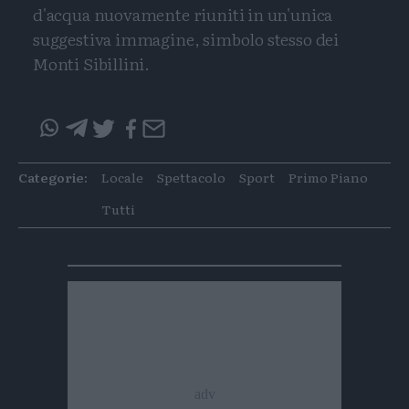
d'acqua nuovamente riuniti in un'unica
suggestiva immagine, simbolo stesso dei
Monti Sibillini.
Condividi
Condividi
Twitter
Condivid
Mail
questo
questo
articolo
articolo
Categorie:
Locale
Spettacolo
Sport
Primo Piano
su
su
Whatsapp
Telegram
Tutti