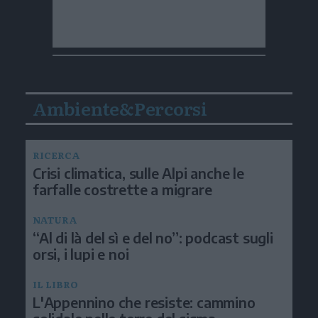
Ambiente&Percorsi
RICERCA
Crisi climatica, sulle Alpi anche le
farfalle costrette a migrare
NATURA
“Al di là del sì e del no”: podcast sugli
orsi, i lupi e noi
IL LIBRO
L'Appennino che resiste: cammino