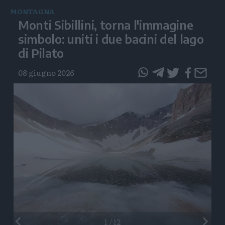
MONTAGNA
Monti Sibillini, torna l'immagine
simbolo: uniti i due bacini del lago
di Pilato
08 giugno 2026
questo
questo
articolo
articolo
su
su
Whatsapp
Telegram
Preceden
1
/
12