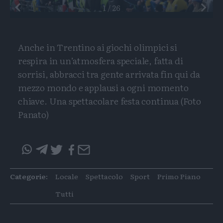
Preceden
1
/
26
Anche in Trentino ai giochi olimpici si
respira in un’atmosfera speciale, fatta di
sorrisi, abbracci tra gente arrivata fin qui da
mezzo mondo e applausi a ogni momento
chiave. Una spettacolare festa continua (Foto
Panato)
Condividi
Condividi
Twitter
Condivid
Mail
questo
questo
articolo
articolo
Categorie:
Locale
Spettacolo
Sport
Primo Piano
su
su
Whatsapp
Telegram
Tutti