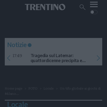
Me
Trentino
Cerca
su
Trentino
Cerca
su
Navigazione
Home
MONTAGNA
Trentino
principale
Facebook
Twitt
I
AMBIENTE
EVENTI
CRONACA
GARDA
CULTURA
PODCAST
Notizie
FOTO
Altre
17:49
Tragedia sul Latemar:
VIDEO
quattordicenne precipita e
muore
GENERAZIONI
ITALIA-MONDO
Home page
FOTO
Locale
Un tifo globale ai giochi di
Milano...
Locale