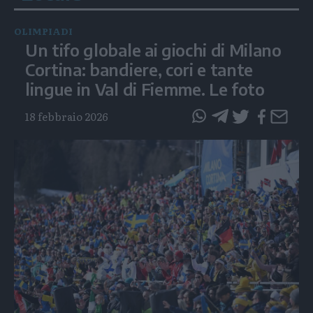
OLIMPIADI
Un tifo globale ai giochi di Milano
Cortina: bandiere, cori e tante
lingue in Val di Fiemme. Le foto
18 febbraio 2026
questo
questo
articolo
articolo
su
su
Whatsapp
Telegram