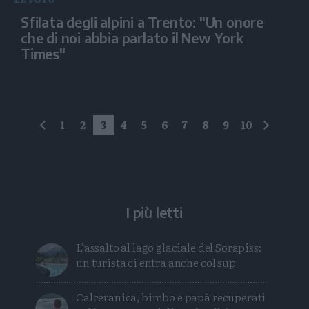
Sfilata degli alpini a Trento: "Un onore
che di noi abbia parlato il New York
Times"
1
2
3
4
5
6
7
8
9
10
precedente
succes
I più letti
L'assalto al lago glaciale del Sorapiss:
un turista ci entra anche col sup
Calceranica, bimbo e papà recuperati