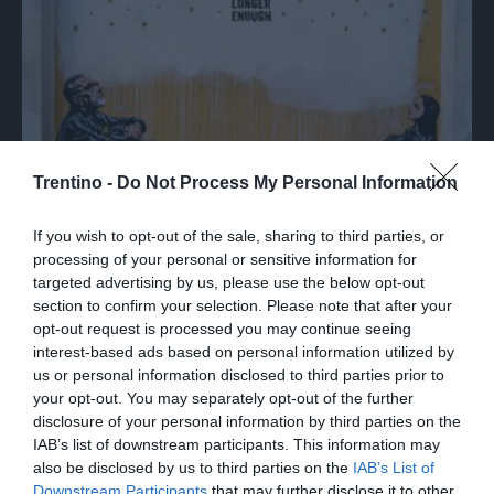
Trentino -
Do Not Process My Personal Information
MEMORIA
If you wish to opt-out of the sale, sharing to third parties, or
A Milano il murale con Primo Levi e Anna
processing of your personal or sensitive information for
Frank contro l'antisemitismo
targeted advertising by us, please use the below opt-out
section to confirm your selection. Please note that after your
opt-out request is processed you may continue seeing
interest-based ads based on personal information utilized by
us or personal information disclosed to third parties prior to
your opt-out. You may separately opt-out of the further
disclosure of your personal information by third parties on the
IAB’s list of downstream participants. This information may
also be disclosed by us to third parties on the
IAB’s List of
Downstream Participants
that may further disclose it to other