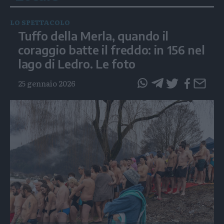
LO SPETTACOLO
Tuffo della Merla, quando il
coraggio batte il freddo: in 156 nel
lago di Ledro. Le foto
25 gennaio 2026
questo
questo
articolo
articolo
su
su
Whatsapp
Telegram