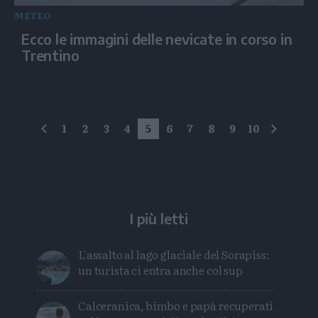
METEO
Ecco le immagini delle nevicate in corso in
Trentino
1
2
3
4
5
6
7
8
9
10
precedente
succes
I più letti
L'assalto al lago glaciale del Sorapiss:
un turista ci entra anche col sup
Calceranica, bimbo e papà recuperati