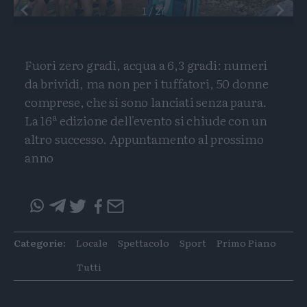
Preceden
1
/
27
Fuori zero gradi, acqua a 6,3 gradi: numeri
da brividi, ma non per i tuffatori, 50 donne
comprese, che si sono lanciati senza paura.
La 16ª edizione dell'evento si chiude con un
altro successo. Appuntamento al prossimo
anno
Condividi
Condividi
Twitter
Condivid
Mail
questo
questo
articolo
articolo
Categorie:
Locale
Spettacolo
Sport
Primo Piano
su
su
Whatsapp
Telegram
Tutti