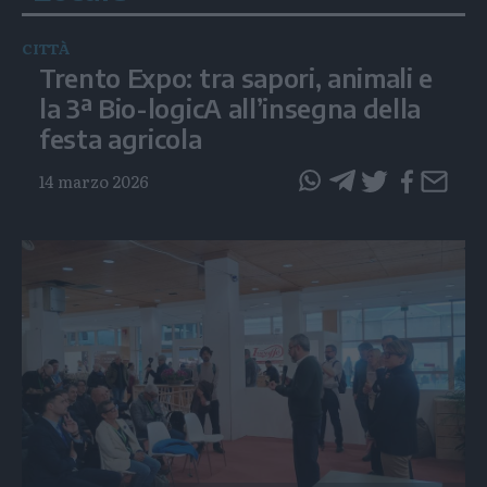
CITTÀ
Trento Expo: tra sapori, animali e
la 3ª Bio-logicA all’insegna della
festa agricola
14 marzo 2026
questo
questo
articolo
articolo
su
su
Whatsapp
Telegram