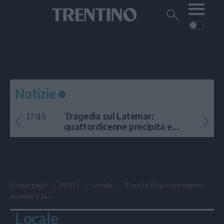
Me
Trentino
Cerca
su
Trentino
Cerca
su
Navigazione
Home
MONTAGNA
Trentino
principale
Facebook
Twitt
I
AMBIENTE
EVENTI
CRONACA
GARDA
CULTURA
PODCAST
Notizie
FOTO
Altre
17:49
Tragedia sul Latemar:
VIDEO
quattordicenne precipita e
muore
GENERAZIONI
ITALIA-MONDO
Home page
FOTO
Locale
Trento Expo: tra sapori,
animali e la...
Locale