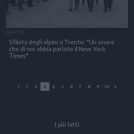
LE FOTO
Sfilata degli alpini a Trento: "Un onore
che di noi abbia parlato il New York
Times"
1
2
3
4
5
6
7
8
9
10
precedente
succes
I più letti