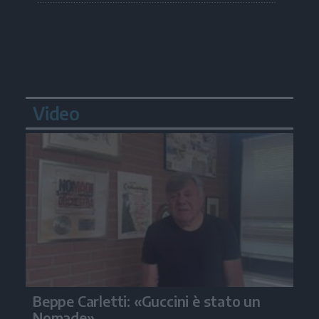
Video
Beppe Carletti: «Guccini è stato un
Nomade»