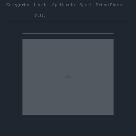
articolo
articolo
Categorie:
Locale
Spettacolo
Sport
Primo Piano
su
su
Whatsapp
Telegram
Tutti