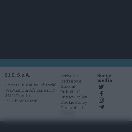
Social
S.I.E. S.p.A.
Scriveteci
media
Redazione
Società Iniziative Editoriali
Rss/xml
Via Missioni Africane n. 17
Pubblicità
38121 Trento
Privacy Policy
P.I. 01568000226
Cookie Policy
Comunicati
stampa