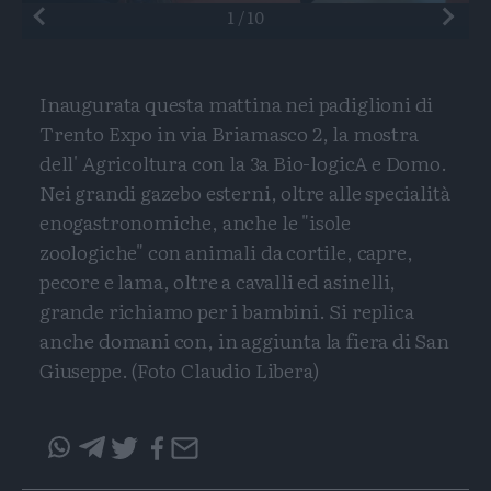
Preceden
1
/
10
Inaugurata questa mattina nei padiglioni di
Trento Expo in via Briamasco 2, la mostra
dell' Agricoltura con la 3a Bio-logicA e Domo.
Nei grandi gazebo esterni, oltre alle specialità
enogastronomiche, anche le "isole
zoologiche" con animali da cortile, capre,
pecore e lama, oltre a cavalli ed asinelli,
grande richiamo per i bambini. Si replica
anche domani con, in aggiunta la fiera di San
Giuseppe. (Foto Claudio Libera)
Condividi
Condividi
Twitter
Condivid
Mail
questo
questo