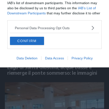
IAB’s list of downstream participants. This information may
also be disclosed by us to third parties on the
IAB’s List of
Downstream Participants
that may further disclose it to other
third parties.
Personal Data Processing Opt Outs
CONFIRM
Data Deletion
Data Access
Privacy Policy
IL CASO
Lago di Santa Giustina, acque basse e
riemerge il ponte sommerso: le immagini