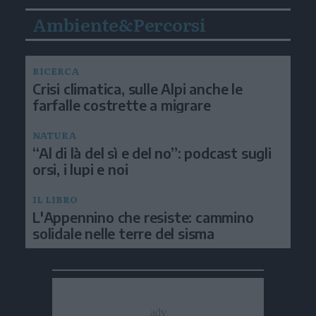
Ambiente&Percorsi
RICERCA
Crisi climatica, sulle Alpi anche le
farfalle costrette a migrare
NATURA
“Al di là del sì e del no”: podcast sugli
orsi, i lupi e noi
IL LIBRO
L'Appennino che resiste: cammino
solidale nelle terre del sisma