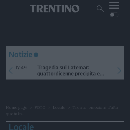
Me
Trentino
Cerca
su
Trentino
Cerca
su
Navigazione
Home
MONTAGNA
Trentino
principale
Facebook
Twitt
I
AMBIENTE
EVENTI
CRONACA
GARDA
CULTURA
PODCAST
Notizie
FOTO
Altre
17:49
Tragedia sul Latemar:
VIDEO
quattordicenne precipita e
muore
GENERAZIONI
ITALIA-MONDO
Home page
FOTO
Locale
Trento, emozioni d'alta
quota in...
Locale