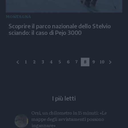
MONTAGNA
Scoprire il parco nazionale dello Stelvio
sciando: il caso di Pejo 3000
1
2
3
4
5
6
7
8
9
10
precedente
succes
I più letti
Orsi, un chilometro in 15 minuti: «Le
mappe degli avvistamenti possono
ingannare»