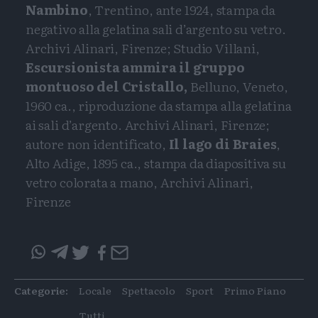
Nambino
, Trentino, ante 1924, stampa da
negativo alla gelatina sali d’argento su vetro.
Archivi Alinari, Firenze; Studio Villani,
Escursionista ammira il gruppo
montuoso del Cristallo,
Belluno, Veneto,
1960 ca., riproduzione da stampa alla gelatina
ai sali d’argento. Archivi Alinari, Firenze;
autore non identificato,
Il lago di Braies
,
Alto Adige, 1895 ca., stampa da diapositiva su
vetro colorata a mano, Archivi Alinari,
Firenze
Condividi
Condividi
Twitter
Condivid
Mail
questo
questo
articolo
articolo
Categorie:
Locale
Spettacolo
Sport
Primo Piano
su
su
Whatsapp
Telegram
Tutti