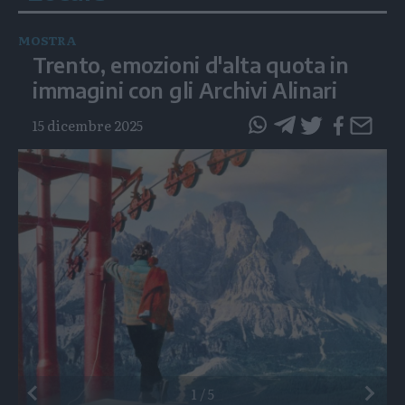
MOSTRA
Trento, emozioni d'alta quota in
immagini con gli Archivi Alinari
15 dicembre 2025
questo
questo
articolo
articolo
su
su
Whatsapp
Telegram
Preceden
1
/
5