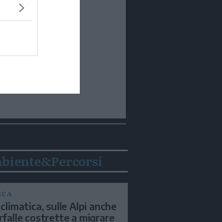
biente&Percorsi
RCA
 climatica, sulle Alpi anche
arfalle costrette a migrare