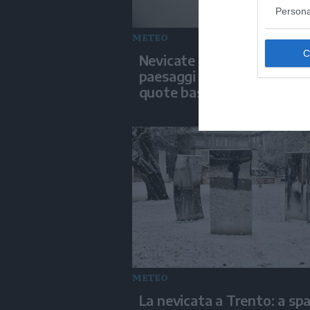
Persona
METEO
Nevicate deboli in Trentin
paesaggi imbiancati anche
quote basse
METEO
La nevicata a Trento: a sp