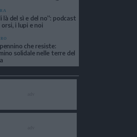
RA
i là del sì e del no”: podcast
 orsi, i lupi e noi
BRO
pennino che resiste:
ino solidale nelle terre del
a