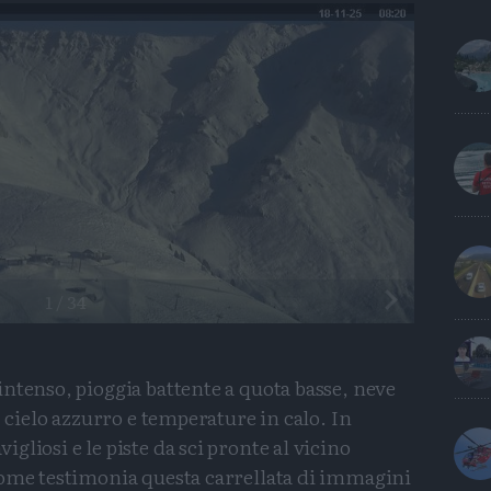
Precedente
1
/
34
ntenso, pioggia battente a quota basse, neve
, cielo azzurro e temperature in calo. In
liosi e le piste da sci pronte al vicino
come testimonia questa carrellata di immagini