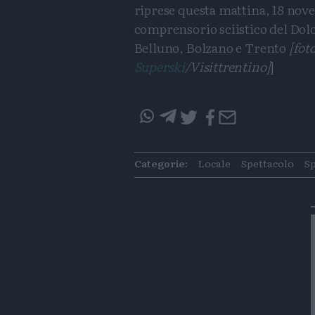
riprese questa mattina, 18 no
comprensorio sciistico del Dolo
Belluno, Bolzano e Trento
[fot
Superski
/Visittrentino]
]
questo
questo
articolo
articolo
Categorie:
Locale
Spettacolo
S
su
su
Whatsapp
Telegram