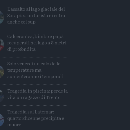
L'assalto al lago glaciale del
Sorapiss: un turista ci entra
anche col sup
Calceranica, bimbo e papà
recuperati nel lago a 8 metri
di profondità
Solo venerdì un calo delle
temperature ma
aumenteranno i temporali
Avanti
Tragedia in piscina: perde la
vita un ragazzo di Trento
Tragedia sul Latemar:
quattordicenne precipita e
muore