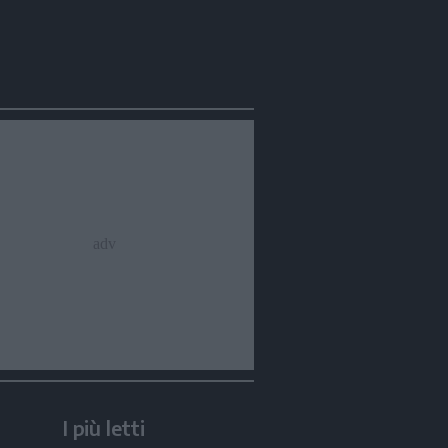
Condividi
Condividi
Twitter
Condividi
Mail
 Scandola, passo Rolle
I più letti