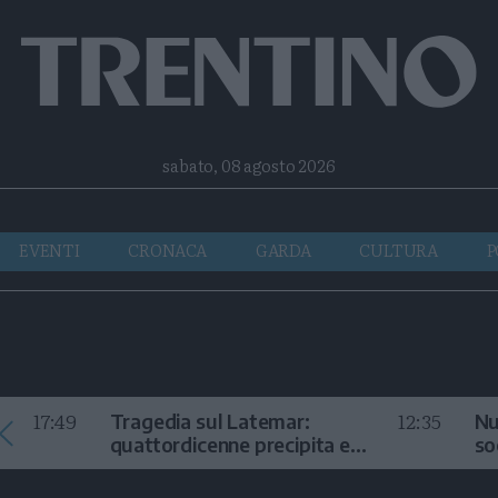
Facebook
Twitter
Instagram
Telegram
RSS
sabato, 08 agosto 2026
EVENTI
CRONACA
GARDA
CULTURA
P
17:49
12:35
Tragedia sul Latemar:
Nu
quattordicenne precipita e
so
muore
in