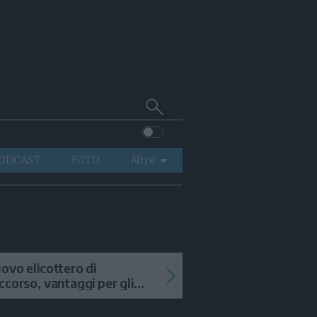
Cerca
su
Trentino
ODCAST
FOTO
Altre
VIDEO
GENERAZIONI
ITALIA-MONDO
ovo elicottero di
ccorso, vantaggi per gli
terventi in alta quota