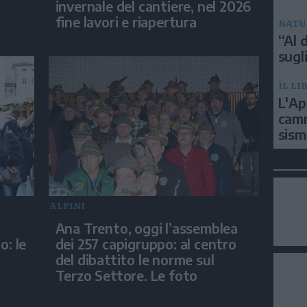
invernale del cantiere, nel 2026
fine lavori e riapertura
NATU
“Al d
sugli
IL LI
L'Ap
camm
sism
ALPINI
Ana Trento, oggi l’assemblea
o: le
dei 257 capigruppo: al centro
del dibattito le norme sul
Terzo Settore. Le foto