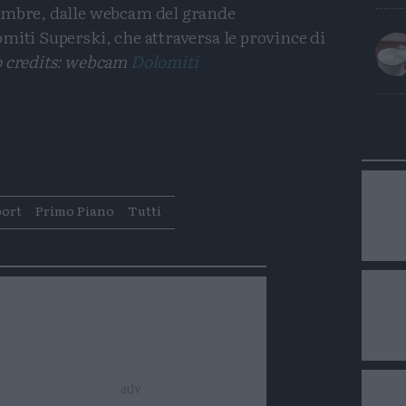
vembre, dalle webcam del grande
miti Superski, che attraversa le province di
o credits: webcam
Dolomiti
Condividi
Condividi
Twitter
Condividi
Mail
port
Primo Piano
Tutti