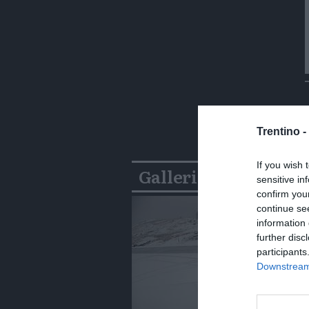
Trentino -
If you wish 
Gallerie
sensitive in
confirm you
continue se
information 
further disc
participants
Downstream 