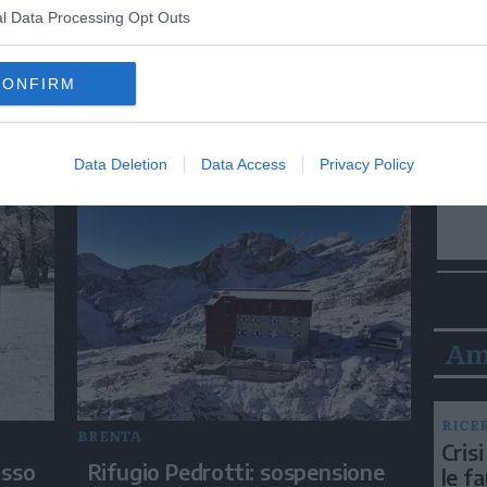
l Data Processing Opt Outs
TRENTO
CONFIRM
o ma
Scomparsa dei ghiacciai, le
 a
Blue Rebels di Extinction
Rebellion in performance
Data Deletion
Data Access
Privacy Policy
Am
RICE
BRENTA
Crisi
asso
Rifugio Pedrotti: sospensione
le f