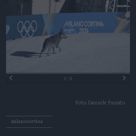
Preceden
1
/
6
Foto Daniele Panato
Tags
milanocortina