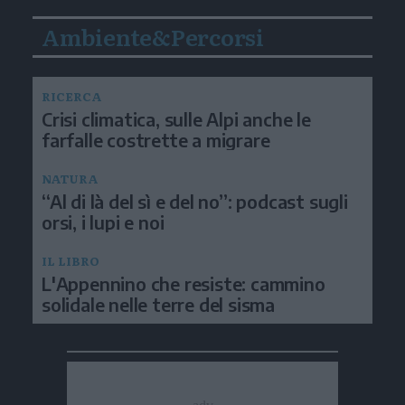
Ambiente&Percorsi
RICERCA
Crisi climatica, sulle Alpi anche le
farfalle costrette a migrare
NATURA
“Al di là del sì e del no”: podcast sugli
orsi, i lupi e noi
IL LIBRO
L'Appennino che resiste: cammino
solidale nelle terre del sisma