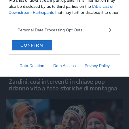
IAB’s list of downstream participants. This information may
also be disclosed by us to third parties on the
IAB’s List of
Downstream Participants
that may further disclose it to other
third parties.
Personal Data Processing Opt Outs
CONFIRM
Data Deletion
Data Access
Privacy Policy
MOSTRA
Zardini, così interventi in chiave pop
ridanno vita a foto storiche di montagna