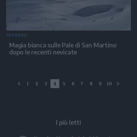
INVERNO
Magia bianca sulle Pale di San Martino
dopo le recenti nevicate
1
2
3
4
5
6
7
8
9
10
precedente
succes
I più letti