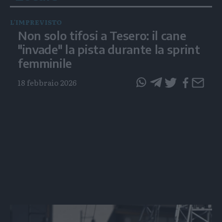
L'IMPREVISTO
Non solo tifosi a Tesero: il cane
"invade" la pista durante la sprint
femminile
18 febbraio 2026
questo
questo
articolo
articolo
su
su
Whatsapp
Telegram