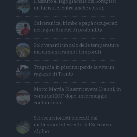
L'assalto al lago glaciale del Sorapiss:
un turista ci entra anche col sup
Calceranica, bimbo e papà recuperati
nel lago a 8 metri di profondità
Solo venerdì un calo delle temperature
ma aumenteranno i temporali
Tragedia in piscina: perde la vita un
ragazzo di Trento
Morto Mattia Maestri: aveva 13 anni, in
coma dal 2017 dopo un formaggio
contaminato
Sei escursionisti bloccati dal
maltempo: intervento del Soccorso
Alpino