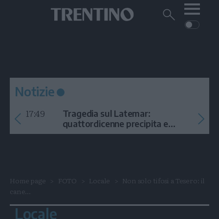
Me
Trentino
Cerca
su
Trentino
Cerca
su
Navigazione
Home
MONTAGNA
Trentino
principale
Facebook
Twitt
I
AMBIENTE
EVENTI
CRONACA
GARDA
CULTURA
PODCAST
Notizie
FOTO
Altre
17:49
Tragedia sul Latemar:
VIDEO
quattordicenne precipita e
muore
GENERAZIONI
ITALIA-MONDO
Home page
FOTO
Locale
Non solo tifosi a Tesero: il
cane...
Locale