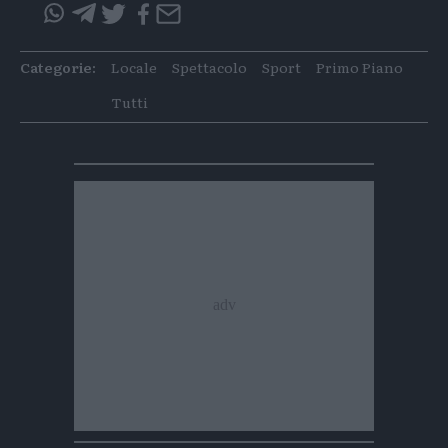
Condividi
Condividi
Twitter
Condivid
Mail
questo
questo
articolo
articolo
Categorie:
Locale
Spettacolo
Sport
Primo Piano
su
su
Whatsapp
Telegram
Tutti