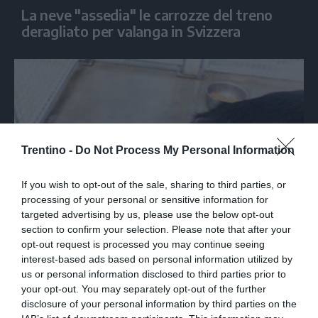
La neve "assedia" le carrozze del treno
deragliato per valanga in Svizzera
Trentino -
Do Not Process My Personal Information
If you wish to opt-out of the sale, sharing to third parties, or
processing of your personal or sensitive information for
targeted advertising by us, please use the below opt-out
section to confirm your selection. Please note that after your
opt-out request is processed you may continue seeing
interest-based ads based on personal information utilized by
I cani "salvati" a Lavarone (Foto Lav)
us or personal information disclosed to third parties prior to
your opt-out. You may separately opt-out of the further
disclosure of your personal information by third parties on the