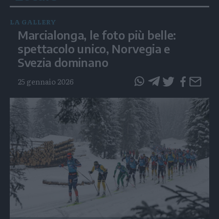
LA GALLERY
Marcialonga, le foto più belle:
spettacolo unico, Norvegia e
Svezia dominano
25 gennaio 2026
questo
questo
articolo
articolo
su
su
Whatsapp
Telegram