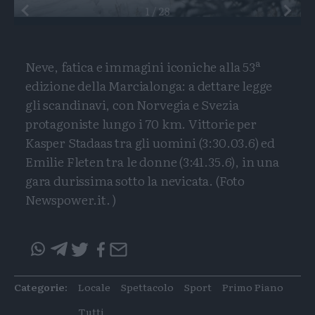
Preceden
1
/
28
Neve, fatica e immagini iconiche alla 53ª
edizione della Marcialonga: a dettare legge
gli scandinavi, con Norvegia e Svezia
protagoniste lungo i 70 km. Vittorie per
Kasper Stadaas tra gli uomini (3:30.03.6) ed
Emilie Fleten tra le donne (3:41.35.6), in una
gara durissima sotto la nevicata. (Foto
Newspower.it. )
Condividi
Condividi
Twitter
Condivid
Mail
questo
questo
articolo
articolo
Categorie:
Locale
Spettacolo
Sport
Primo Piano
su
su
Whatsapp
Telegram
Tutti