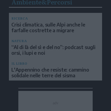
Ambiente&Percorsi
RICERCA
Crisi climatica, sulle Alpi anche le
farfalle costrette a migrare
NATURA
“Al di là del sì e del no”: podcast sugli
orsi, i lupi e noi
IL LIBRO
L'Appennino che resiste: cammino
solidale nelle terre del sisma