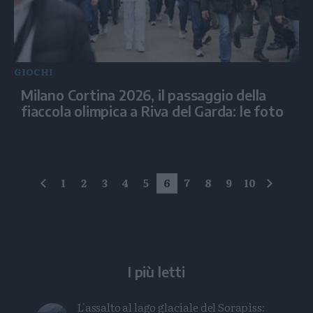
GIOCHI
Milano Cortina 2026, il passaggio della
fiaccola olimpica a Riva del Garda: le foto
1
2
3
4
5
6
7
8
9
10
precedente
succes
I più letti
L'assalto al lago glaciale del Sorapiss: