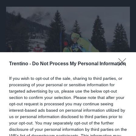
Trentino -
Do Not Process My Personal Information
If you wish to opt-out of the sale, sharing to third parties, or
processing of your personal or sensitive information for
targeted advertising by us, please use the below opt-out
SPORT
section to confirm your selection. Please note that after your
Marcialonga, un sabato spettacolare. Le
opt-out request is processed you may continue seeing
foto più belle (Foto Newspower)
interest-based ads based on personal information utilized by
us or personal information disclosed to third parties prior to
your opt-out. You may separately opt-out of the further
disclosure of your personal information by third parties on the
IAB’s list of downstream participants. This information may