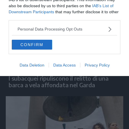
also be disclosed by us to third parties on the
IAB’s List of
Downstream Participants
that may further disclose it to other
third parties.
Personal Data Processing Opt Outs
CONFIRM
Data Deletion
Data Access
Privacy Policy
INTERVENTO
I subacquei ripuliscono il relitto di una
barca a vela affondata nel Garda