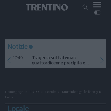
Me
Trentino
Cerca
su
Trentino
Cerca
su
Navigazione
Home
MONTAGNA
Trentino
principale
Facebook
Twitt
I
AMBIENTE
EVENTI
CRONACA
GARDA
CULTURA
PODCAST
Notizie
FOTO
Altre
17:49
Tragedia sul Latemar:
VIDEO
quattordicenne precipita e
muore
GENERAZIONI
ITALIA-MONDO
Home page
FOTO
Locale
Marcialonga, le foto più
belle:...
Locale