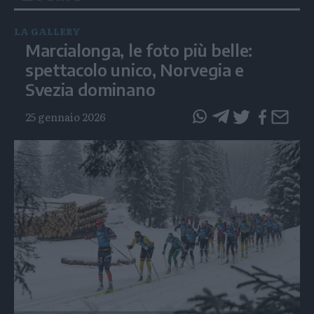
LA GALLERY
Marcialonga, le foto più belle:
spettacolo unico, Norvegia e
Svezia dominano
25 gennaio 2026
questo
questo
articolo
articolo
su
su
Whatsapp
Telegram