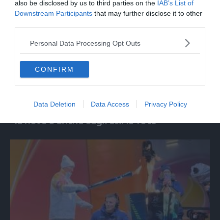
also be disclosed by us to third parties on the
IAB’s List of
Downstream Participants
that may further disclose it to other
third parties.
Personal Data Processing Opt Outs
CONFIRM
MILANO CORTINA
Data Deletion
Data Access
Privacy Policy
Fiemme e Fassa: la fiamma olimpica sotto
la neve e anche sugli sci: le foto