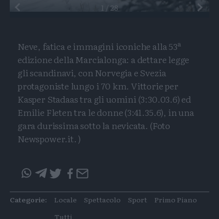
Preceden
1
/
28
Neve, fatica e immagini iconiche alla 53ª
edizione della Marcialonga: a dettare legge
gli scandinavi, con Norvegia e Svezia
protagoniste lungo i 70 km. Vittorie per
Kasper Stadaas tra gli uomini (3:30.03.6) ed
Emilie Fleten tra le donne (3:41.35.6), in una
gara durissima sotto la nevicata. (Foto
Newspower.it. )
Condividi
Condividi
Twitter
Condivid
Mail
questo
questo
articolo
articolo
Categorie:
Locale
Spettacolo
Sport
Primo Piano
su
su
Whatsapp
Telegram
Tutti