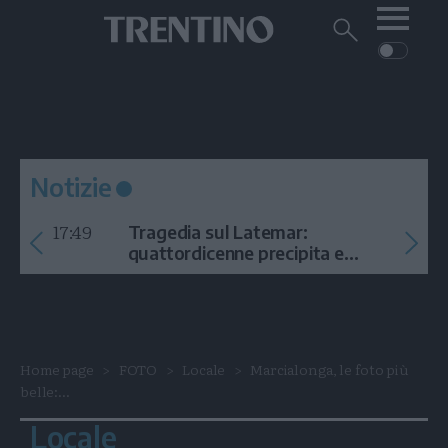
Me
Trentino
Cerca
su
Trentino
Cerca
su
Navigazione
Home
MONTAGNA
Trentino
principale
Facebook
Twitt
I
AMBIENTE
EVENTI
CRONACA
GARDA
CULTURA
PODCAST
Notizie
FOTO
Altre
17:49
Tragedia sul Latemar:
VIDEO
quattordicenne precipita e
muore
GENERAZIONI
ITALIA-MONDO
Home page
FOTO
Locale
Marcialonga, le foto più
belle:...
Locale