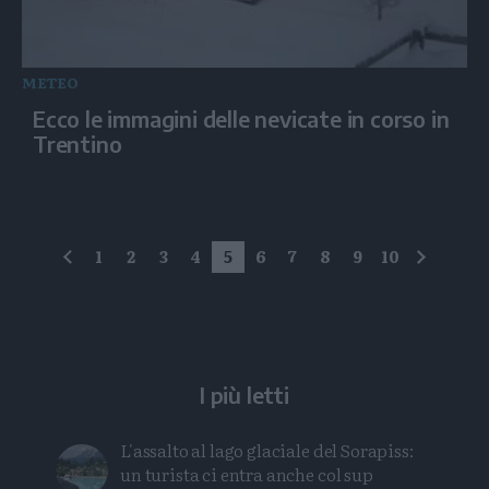
METEO
Ecco le immagini delle nevicate in corso in
Trentino
1
2
3
4
5
6
7
8
9
10
precedente
succes
I più letti
L'assalto al lago glaciale del Sorapiss:
un turista ci entra anche col sup