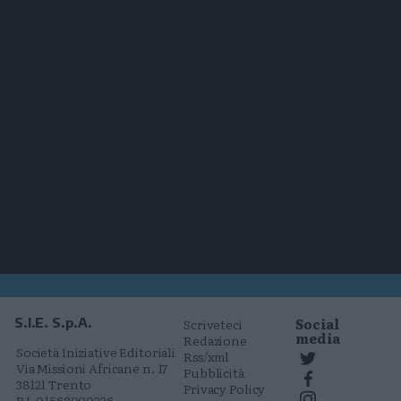
Social
S.I.E. S.p.A.
Scriveteci
media
Redazione
Società Iniziative Editoriali
Rss/xml
Via Missioni Africane n. 17
Pubblicità
38121 Trento
Privacy Policy
P.I. 01568000226