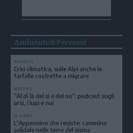
Ambiente&Percorsi
RICERCA
Crisi climatica, sulle Alpi anche le
farfalle costrette a migrare
NATURA
“Al di là del sì e del no”: podcast sugli
orsi, i lupi e noi
IL LIBRO
L'Appennino che resiste: cammino
solidale nelle terre del sisma