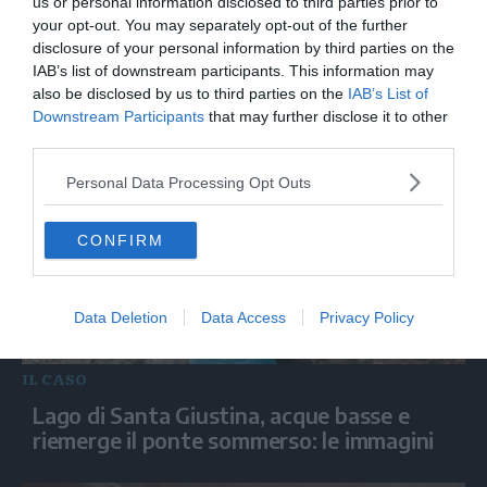
Il tragico schianto di una telecabina
us or personal information disclosed to third parties prior to
nell'area sciistica di Engelberg
your opt-out. You may separately opt-out of the further
disclosure of your personal information by third parties on the
IAB’s list of downstream participants. This information may
also be disclosed by us to third parties on the
IAB’s List of
Downstream Participants
that may further disclose it to other
third parties.
Personal Data Processing Opt Outs
CONFIRM
Data Deletion
Data Access
Privacy Policy
IL CASO
Lago di Santa Giustina, acque basse e
riemerge il ponte sommerso: le immagini