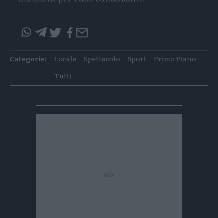
Condividi
Condividi
Twitter
Condivid
Mail
questo
questo
articolo
articolo
Categorie:
Locale
Spettacolo
Sport
Primo Piano
su
su
Whatsapp
Telegram
Tutti