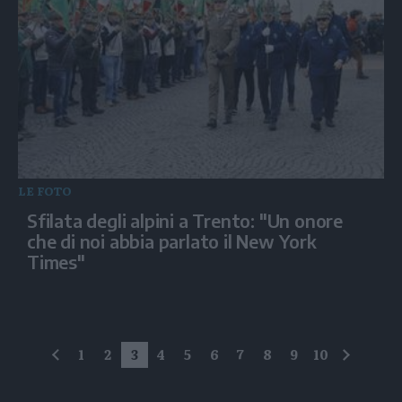
LE FOTO
Sfilata degli alpini a Trento: "Un onore
che di noi abbia parlato il New York
Times"
1
2
3
4
5
6
7
8
9
10
precedente
succes