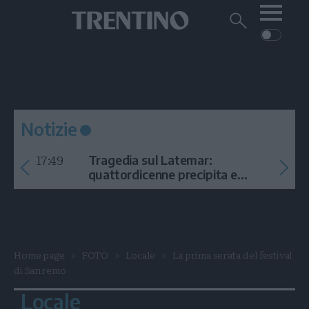
Me
Trentino
Cerca
su
Trentino
Cerca
su
Navigazione
Home
MONTAGNA
Trentino
principale
Facebook
Twitt
I
AMBIENTE
EVENTI
CRONACA
GARDA
CULTURA
PODCAST
Notizie
FOTO
Altre
17:49
Tragedia sul Latemar:
VIDEO
quattordicenne precipita e
muore
GENERAZIONI
ITALIA-MONDO
Home page
FOTO
Locale
La prima serata del festival
di Sanremo
Locale