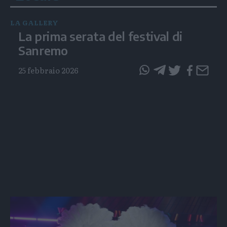
LA GALLERY
La prima serata del festival di
Sanremo
25 febbraio 2026
questo
questo
articolo
articolo
su
su
Whatsapp
Telegram