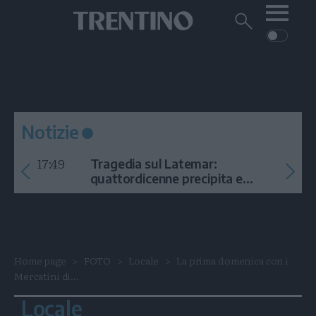
Me
Trentino
Cerca
su
Trentino
Cerca
su
Navigazione
Home
MONTAGNA
Trentino
principale
Facebook
Twitt
I
AMBIENTE
EVENTI
CRONACA
GARDA
CULTURA
PODCAST
Notizie
FOTO
Altre
17:49
Tragedia sul Latemar:
VIDEO
quattordicenne precipita e
muore
GENERAZIONI
ITALIA-MONDO
Home page
FOTO
Locale
La prima domenica con i
Mercatini di...
Locale