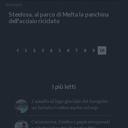
TRENTO
Steelosa, al parco di Melta la panchina
dell'acciaio riciclato
1
2
3
4
5
6
7
8
9
10
precedente
I più letti
L'assalto al lago glaciale del Sorapiss:
un turista ci entra anche col sup
Calceranica, bimbo e papà recuperati
nel lago a 8 metri di profondità