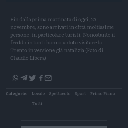
Fin dalla prima mattinata di oggi, 23
novembre, sono arrivati in città moltissime
persone, in particolare turisti. Nonostante il
freddo in tanti hanno voluto visitare la
Trento in versione già natalizia (Foto di
Claudio Libera)
Condividi
Condividi
Twitter
Condivid
Mail
questo
questo
articolo
articolo
Categorie:
Locale
Spettacolo
Sport
Primo Piano
su
su
Whatsapp
Telegram
Tutti