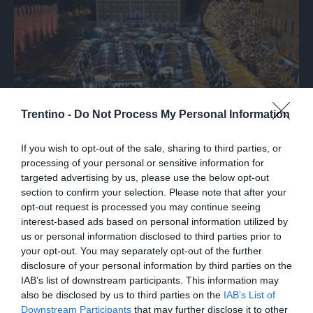
Trentino -
Do Not Process My Personal Information
If you wish to opt-out of the sale, sharing to third parties, or
L'EVENTO
processing of your personal or sensitive information for
Mercatini di Natale di Trento inaugurati:
targeted advertising by us, please use the below opt-out
section to confirm your selection. Please note that after your
grande entusiasmo e tanta gente in città.
opt-out request is processed you may continue seeing
Le foto
interest-based ads based on personal information utilized by
us or personal information disclosed to third parties prior to
your opt-out. You may separately opt-out of the further
disclosure of your personal information by third parties on the
IAB’s list of downstream participants. This information may
also be disclosed by us to third parties on the
IAB’s List of
Downstream Participants
that may further disclose it to other