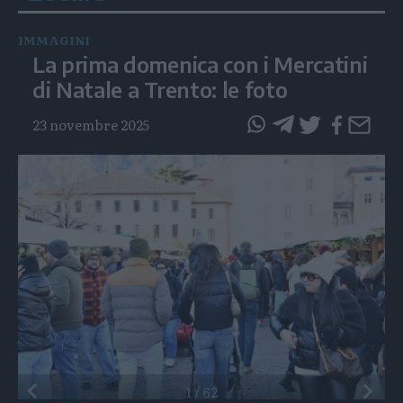
IMMAGINI
La prima domenica con i Mercatini
di Natale a Trento: le foto
23 novembre 2025
questo
questo
articolo
articolo
su
su
Whatsapp
Telegram
Preceden
1
/
62