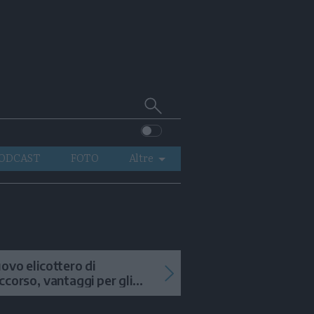
Cerca
su
Trentino
ODCAST
FOTO
Altre
VIDEO
GENERAZIONI
ITALIA-MONDO
ovo elicottero di
ccorso, vantaggi per gli
terventi in alta quota