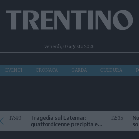
Facebook
Twitter
Instagram
Telegram
RSS
venerdì, 07 agosto 2026
EVENTI
CRONACA
GARDA
CULTURA
P
17:49
12:35
Tragedia sul Latemar:
Nu
quattordicenne precipita e
so
muore
in