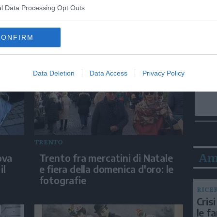
orsi
attenua lo sdegno a Trento
l Data Processing Opt Outs
CONFIRM
Data Deletion
Data Access
Privacy Policy
TRENTO
Am
ova
Trento fra mercatini di Natale
il
e fiera della domenica d'oro: le
fotografie
RICE
Crisi
le f