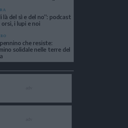
RA
i là del sì e del no”: podcast
 orsi, i lupi e noi
BRO
pennino che resiste:
ino solidale nelle terre del
a