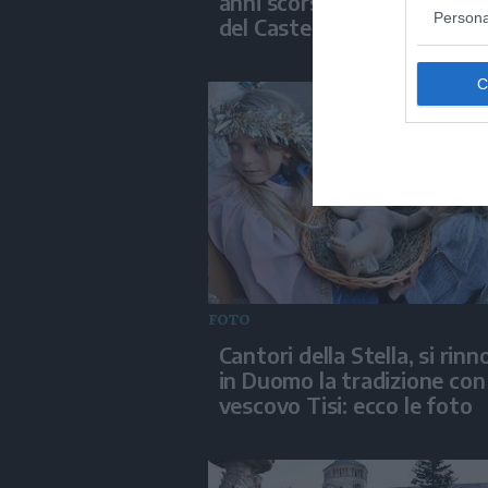
anni scorsi si batté per gli 
Persona
del Casteller. Le foto
FOTO
Cantori della Stella, si rinn
in Duomo la tradizione con 
vescovo Tisi: ecco le foto