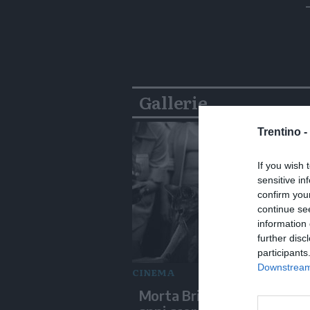
Gallerie
Trentino -
If you wish 
sensitive in
confirm you
continue se
information 
further disc
participants
Downstream 
CINEMA
Morta Brigitte Bardot: neg