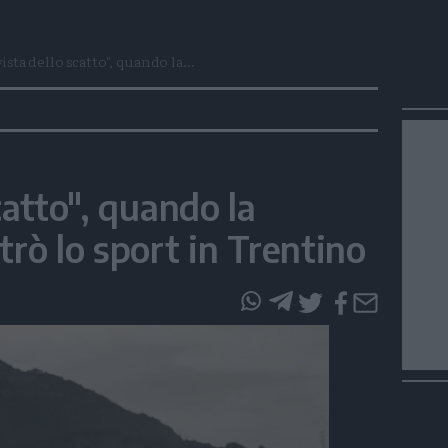
vista dello scatto", quando la...
catto", quando la
trò lo sport in Trentino
questo
questo
articolo
articolo
su
su
Whatsapp
Telegram