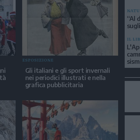
NATU
“Al d
sugli
IL LI
L'Ap
camm
ESPOSIZIONE
sism
ni
Gli italiani e gli sport invernali
età
nei periodici illustrati e nella
grafica pubblicitaria