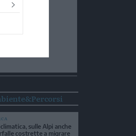
biente&Percorsi
RCA
 climatica, sulle Alpi anche
arfalle costrette a migrare