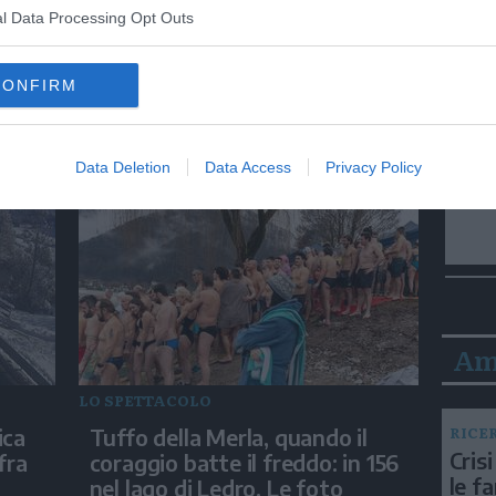
DOLOMITI
l Data Processing Opt Outs
inua
Velocità, tradizioni e comunità
la:
lungo le scie della neve
CONFIRM
ndo»
Data Deletion
Data Access
Privacy Policy
Am
LO SPETTACOLO
RICE
ica
Tuffo della Merla, quando il
Crisi
fra
coraggio batte il freddo: in 156
le f
nel lago di Ledro. Le foto