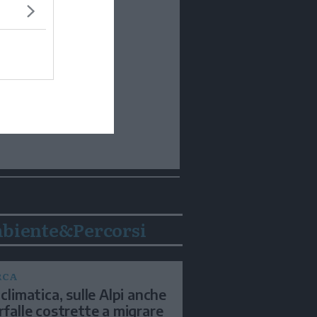
biente&Percorsi
RCA
 climatica, sulle Alpi anche
arfalle costrette a migrare