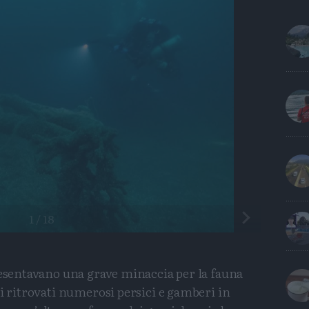
Precedente
1
/
18
resentavano una grave minaccia per la fauna
ti ritrovati numerosi persici e gamberi in