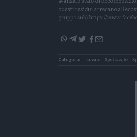
avanzato stato di decomposizio
questi residui arrecano all’ecos
gruppo sub) https://www.face
questo
questo
articolo
articolo
Categorie:
Locale
Spettacolo
S
su
su
Whatsapp
Telegram