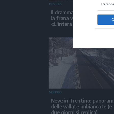
ITALIA
Persona
Il dramma di Niscemi: cont
la frana verso la piana di Ge
«L'intera collina sta crolla
METEO
Neve in Trentino: panoram
delle vallate imbiancate (e 
due giorni si replica)