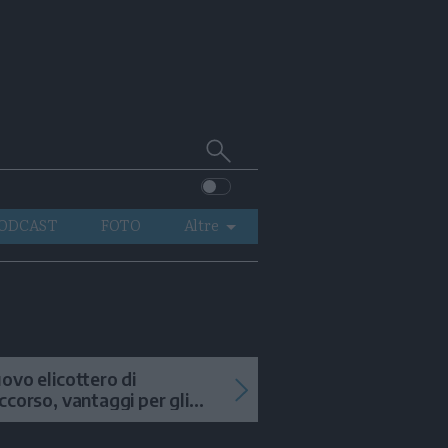
Cerca
su
Trentino
ODCAST
FOTO
Altre
VIDEO
GENERAZIONI
ITALIA-MONDO
ovo elicottero di
ccorso, vantaggi per gli
terventi in alta quota