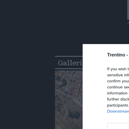
Trentino -
Gallerie
If you wish 
sensitive in
confirm you
continue se
information 
further disc
participants
Downstream 