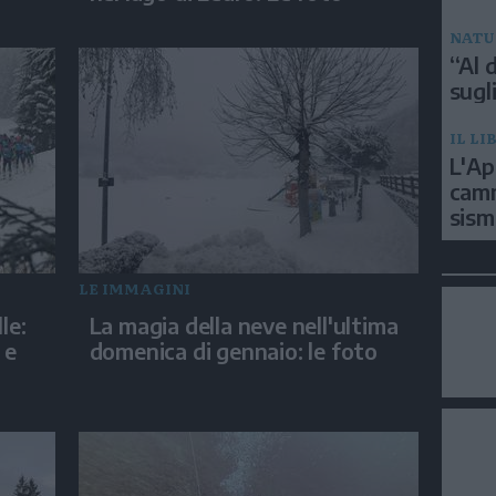
NATU
“Al d
sugli
IL LI
L'Ap
camm
sism
LE IMMAGINI
le:
La magia della neve nell'ultima
 e
domenica di gennaio: le foto