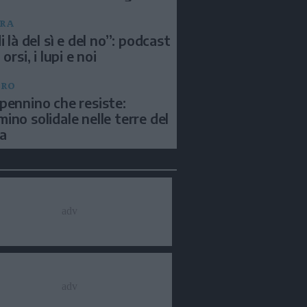
RA
i là del sì e del no”: podcast
 orsi, i lupi e noi
BRO
pennino che resiste:
ino solidale nelle terre del
a