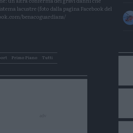
ne: un’altra conferma dei gravi danni che
istema lacustre (foto dalla pagina Facebook del
book.com/benacoguardians/
Condividi
Condividi
Twitter
Condividi
Mail
port
Primo Piano
Tutti