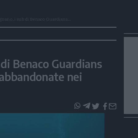
nano, i sub di Benaco Guardians...
 di Benaco Guardians
 abbandonate nei
questo
questo
articolo
articolo
su
su
Whatsapp
Telegram