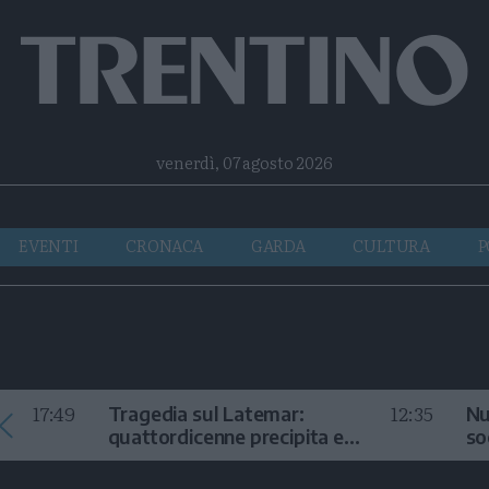
Facebook
Twitter
Instagram
Telegram
RSS
venerdì, 07 agosto 2026
EVENTI
CRONACA
GARDA
CULTURA
P
17:49
12:35
Tragedia sul Latemar:
Nu
quattordicenne precipita e
so
muore
in