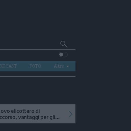
Cerca
su
Trentino
ODCAST
FOTO
Altre
VIDEO
GENERAZIONI
ITALIA-MONDO
ovo elicottero di
ccorso, vantaggi per gli
terventi in alta quota