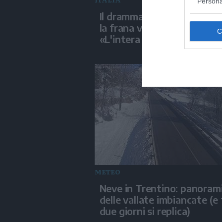
Persona
Il dramma di Niscemi: cont
la frana verso la piana di Ge
«L'intera collina sta crolla
METEO
Neve in Trentino: panoram
delle vallate imbiancate (e 
due giorni si replica)