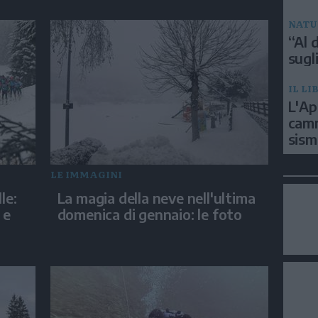
NATU
“Al d
sugli
IL LI
L'Ap
camm
sism
LE IMMAGINI
le:
La magia della neve nell'ultima
 e
domenica di gennaio: le foto