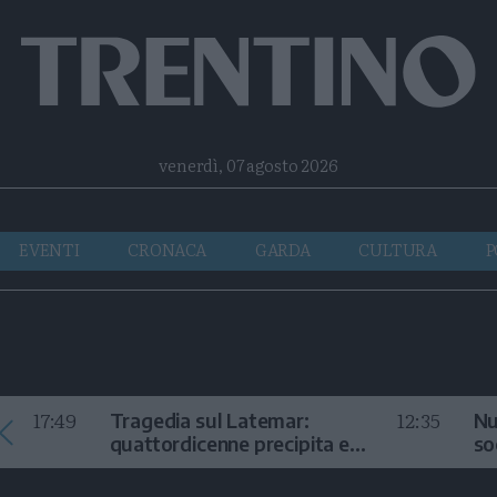
Facebook
Twitter
Instagram
Telegram
RSS
venerdì, 07 agosto 2026
EVENTI
CRONACA
GARDA
CULTURA
P
17:49
12:35
Tragedia sul Latemar:
Nu
quattordicenne precipita e
so
muore
in