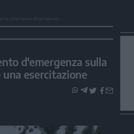
aria, intervento d'emergenza...
vento d'emergenza sulla
è una esercitazione
questo
questo
articolo
articolo
su
su
Whatsapp
Telegram