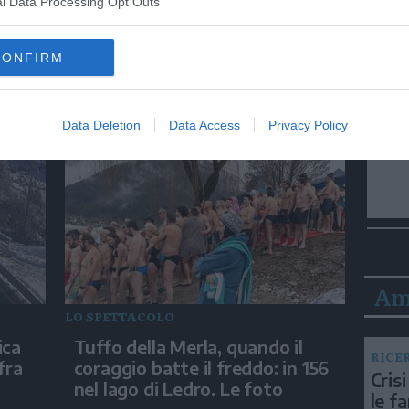
l Data Processing Opt Outs
inua
Velocità, tradizioni e comunità
la:
lungo le scie della neve
CONFIRM
ndo»
Data Deletion
Data Access
Privacy Policy
Am
LO SPETTACOLO
ica
Tuffo della Merla, quando il
RICE
fra
coraggio batte il freddo: in 156
Crisi
nel lago di Ledro. Le foto
le f