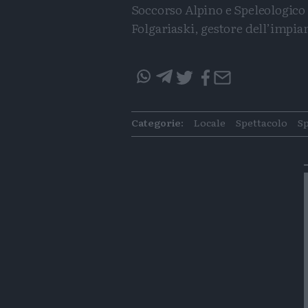
Soccorso Alpino e Speleologico 
Folgariaski, gestore dell’impia
questo
questo
articolo
articolo
Categorie:
Locale
Spettacolo
S
su
su
Whatsapp
Telegram