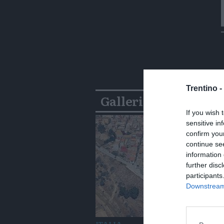
Trentino -
Gallerie
If you wish 
sensitive in
confirm you
continue se
information 
further disc
participants
Downstream 
ITALIA