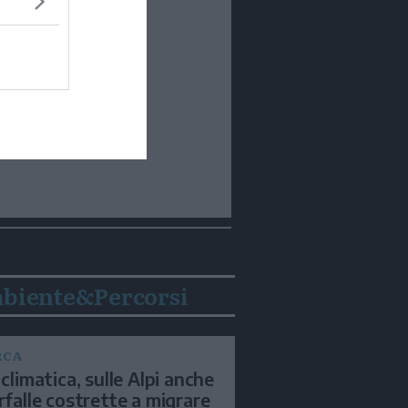
biente&Percorsi
RCA
 climatica, sulle Alpi anche
arfalle costrette a migrare