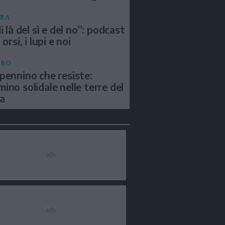
RA
i là del sì e del no”: podcast
 orsi, i lupi e noi
BRO
pennino che resiste:
ino solidale nelle terre del
a