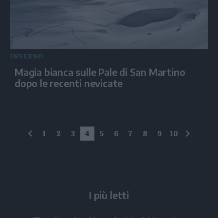
INVERNO
Magia bianca sulle Pale di San Martino
dopo le recenti nevicate
1
2
3
4
5
6
7
8
9
10
precedente
succes
I più letti