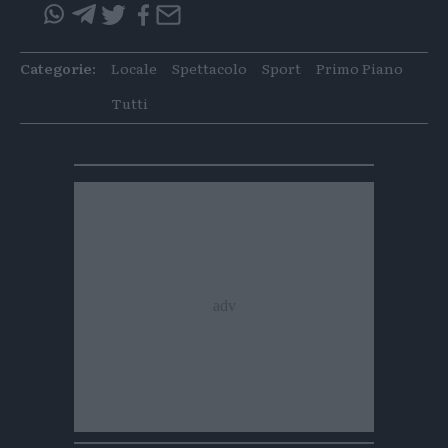
Condividi
Condividi
Twitter
Condivid
Mail
questo
questo
articolo
articolo
Categorie:
Locale
Spettacolo
Sport
Primo Piano
su
su
Whatsapp
Telegram
Tutti