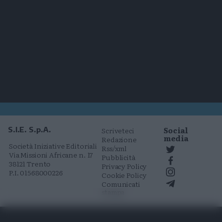
Social
S.I.E. S.p.A.
Scriveteci
media
Redazione
Società Iniziative Editoriali
Rss/xml
Via Missioni Africane n. 17
Pubblicità
38121 Trento
Privacy Policy
P.I. 01568000226
Cookie Policy
Comunicati
stampa