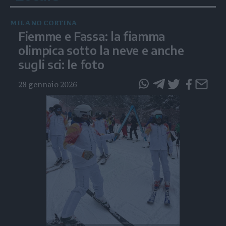
MILANO CORTINA
Fiemme e Fassa: la fiamma
olimpica sotto la neve e anche
sugli sci: le foto
28 gennaio 2026
questo
questo
articolo
articolo
su
su
Whatsapp
Telegram