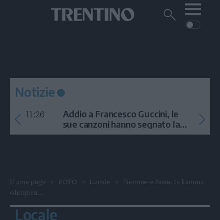
Me
Trentino
Cerca
su
Trentino
Cerca
su
Navigazione
Home
MONTAGNA
Trentino
principale
Facebook
Twitt
I
AMBIENTE
EVENTI
CRONACA
GARDA
CULTURA
PODCAST
Notizie
FOTO
Altre
11:26
Addio a Francesco Guccini, le
VIDEO
sue canzoni hanno segnato la
storia
GENERAZIONI
ITALIA-MONDO
Home page
FOTO
Locale
Fiemme e Fassa: la fiamma
olimpica...
Locale