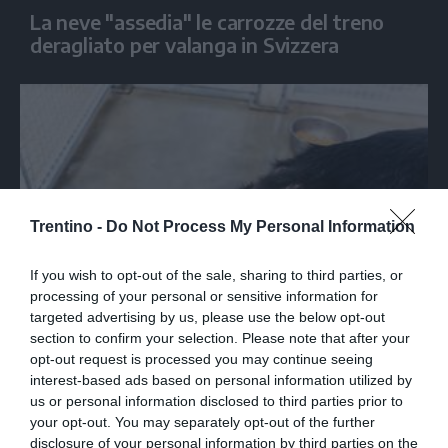
La neve "assedia" le carrozze del treno
deragliato per valanga in Svizzera
Trentino -
Do Not Process My Personal Information
If you wish to opt-out of the sale, sharing to third parties, or
processing of your personal or sensitive information for
targeted advertising by us, please use the below opt-out
section to confirm your selection. Please note that after your
opt-out request is processed you may continue seeing
I cani "salvati" a Lavarone (Foto Lav)
interest-based ads based on personal information utilized by
us or personal information disclosed to third parties prior to
your opt-out. You may separately opt-out of the further
disclosure of your personal information by third parties on the