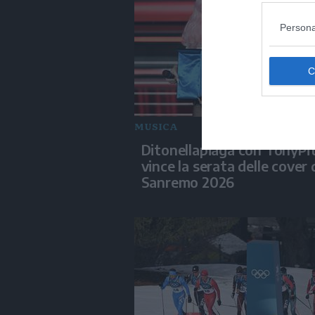
Persona
MUSICA
Ditonellapiaga con TonyPi
vince la serata delle cover 
Sanremo 2026