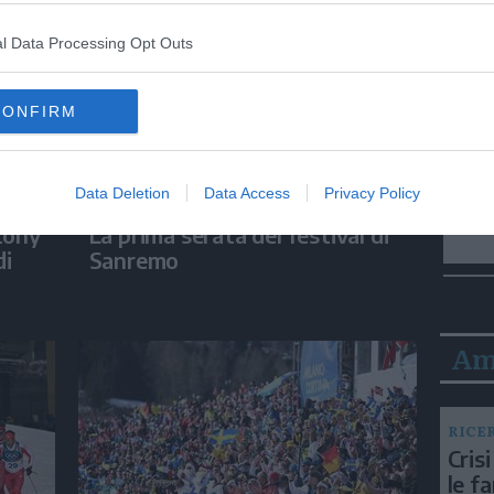
l Data Processing Opt Outs
CONFIRM
Data Deletion
Data Access
Privacy Policy
LA GALLERY
tony
La prima serata del festival di
di
Sanremo
Am
RICE
Crisi
le f