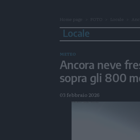
Home page
FOTO
Locale
Anco
Locale
METEO
Ancora neve fres
sopra gli 800 me
03 febbraio 2026