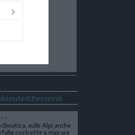
biente&Percorsi
RCA
 climatica, sulle Alpi anche
arfalle costrette a migrare