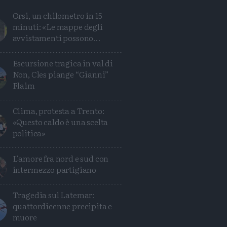
Orsi, un chilometro in 15
minuti: «Le mappe degli
avvistamenti possono
ingannare»
Escursione tragica in val di
Non, Cles piange “Gianni”
Flaim
Clima, protesta a Trento:
«Questo caldo è una scelta
politica»
Avanti
L’amore fra nord e sud con
intermezzo partigiano
Tragedia sul Latemar:
quattordicenne precipita e
muore