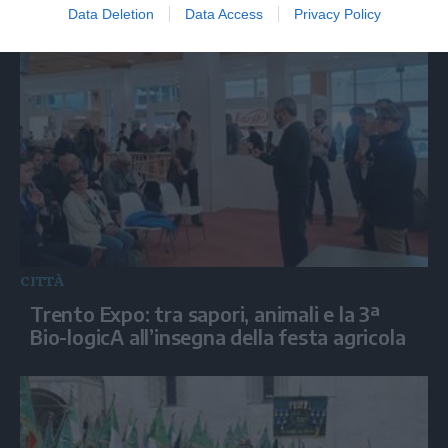
Data Deletion
Data Access
Privacy Policy
CITTÀ
Trento Expo: tra sapori, animali e la 3ª
Bio-logicA all’insegna della festa agricola