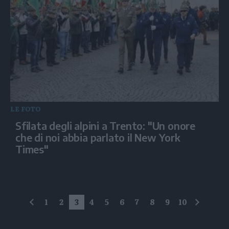
LE FOTO
Sfilata degli alpini a Trento: "Un onore
che di noi abbia parlato il New York
Times"
1
2
3
4
5
6
7
8
9
10
precedente
succes