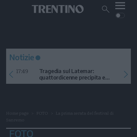
Me
Trentino
Cerca
su
Trentino
Cerca
su
Navigazione
Home
MONTAGNA
Trentino
principale
Facebook
Twitt
I
AMBIENTE
EVENTI
CRONACA
GARDA
CULTURA
PODCAST
Notizie
FOTO
Altre
17:49
Tragedia sul Latemar:
VIDEO
quattordicenne precipita e
muore
GENERAZIONI
ITALIA-MONDO
Home page
FOTO
La prima serata del festival di
Sanremo
FOTO