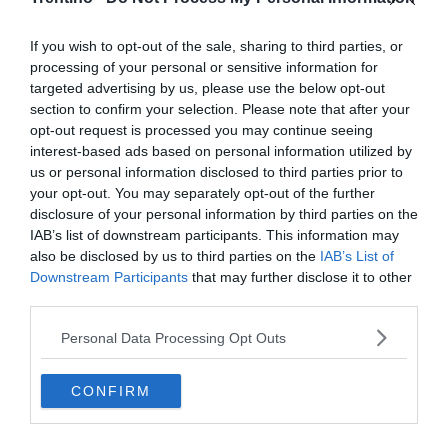
Il tragico schianto di una telecabina
nell'area sciistica di Engelberg
If you wish to opt-out of the sale, sharing to third parties, or
processing of your personal or sensitive information for
targeted advertising by us, please use the below opt-out
section to confirm your selection. Please note that after your
opt-out request is processed you may continue seeing
interest-based ads based on personal information utilized by
us or personal information disclosed to third parties prior to
your opt-out. You may separately opt-out of the further
disclosure of your personal information by third parties on the
IAB’s list of downstream participants. This information may
also be disclosed by us to third parties on the
IAB’s List of
Downstream Participants
that may further disclose it to other
third parties.
Personal Data Processing Opt Outs
IL CASO
Lago di Santa Giustina, acque basse e
CONFIRM
riemerge il ponte sommerso: le immagini