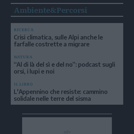
Ambiente&Percorsi
RICERCA
Crisi climatica, sulle Alpi anche le
farfalle costrette a migrare
NATURA
“Al di là del sì e del no”: podcast sugli
orsi, i lupi e noi
IL LIBRO
L'Appennino che resiste: cammino
solidale nelle terre del sisma