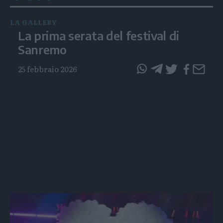
LA GALLERY
La prima serata del festival di
Sanremo
25 febbraio 2026
questo
questo
articolo
articolo
su
su
Whatsapp
Telegram