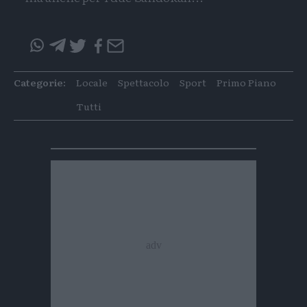
Condividi
Condividi
Twitter
Condivid
Mail
questo
questo
articolo
articolo
Categorie:
Locale
Spettacolo
Sport
Primo Piano
su
su
Whatsapp
Telegram
Tutti