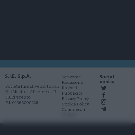
Social
S.I.E. S.p.A.
Scriveteci
media
Redazione
Società Iniziative Editoriali
Rss/xml
Via Missioni Africane n. 17
Pubblicità
38121 Trento
Privacy Policy
P.I. 01568000226
Cookie Policy
Comunicati
stampa