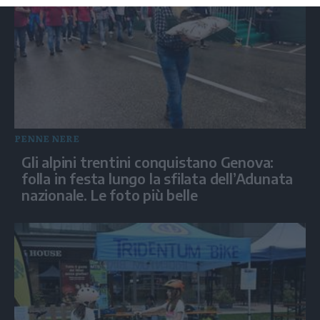
PENNE NERE
Gli alpini trentini conquistano Genova:
folla in festa lungo la sfilata dell’Adunata
nazionale. Le foto più belle