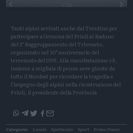
Preceden
1
/
12
Tanti alpini arrivati anche dal Trentino per
partecipare a Gemona del Friuli al Raduno
del 3° Raggruppamento del Triveneto,
organizzato nel 50° anniversario del
terremoto del 1976. Alla manifestazione c'è,
insieme a migliaia di penne nere giunte da
tutto il Nordest per ricordare la tragedia e
l'impegno degli alpini nella ricostruzione del
Friuli, il presidente della Provincia
Condividi
Condividi
Twitter
Condivid
Mail
questo
questo
articolo
articolo
Categorie:
Locale
Spettacolo
Sport
Primo Piano