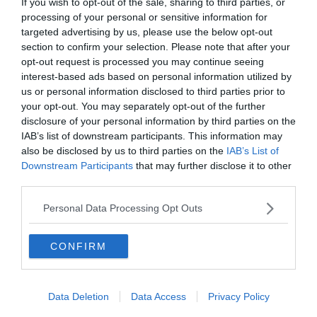
If you wish to opt-out of the sale, sharing to third parties, or
processing of your personal or sensitive information for
targeted advertising by us, please use the below opt-out
section to confirm your selection. Please note that after your
opt-out request is processed you may continue seeing
interest-based ads based on personal information utilized by
us or personal information disclosed to third parties prior to
your opt-out. You may separately opt-out of the further
disclosure of your personal information by third parties on the
IAB’s list of downstream participants. This information may
also be disclosed by us to third parties on the
IAB’s List of
Downstream Participants
that may further disclose it to other
VALLAGARINA
third parties.
Mori, i volontari rimuovono valanghe di
rifiuti abbandonati: anche un frigo e dei
Personal Data Processing Opt Outs
televisori
CONFIRM
Data Deletion
Data Access
Privacy Policy