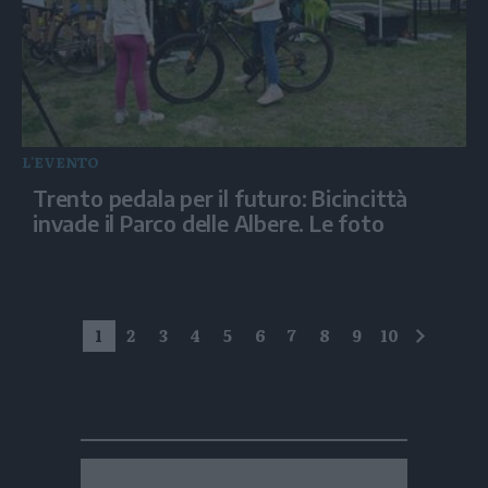
L'EVENTO
Trento pedala per il futuro: Bicincittà
invade il Parco delle Albere. Le foto
1
2
3
4
5
6
7
8
9
10
succes