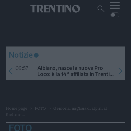
Me
Trentino
Cerca
su
Trentino
Cerca
su
Navigazione
Home
MONTAGNA
Trentino
principale
Facebook
Twitt
I
AMBIENTE
EVENTI
CRONACA
GARDA
CULTURA
PODCAST
Notizie
FOTO
Altre
09:57
Albiano, nasce la nuova Pro
VIDEO
Loco: è la 14ª affiliata in Trentino
nel 2026
GENERAZIONI
ITALIA-MONDO
Home page
FOTO
Gemona, migliaia di alpini al
Raduno...
FOTO