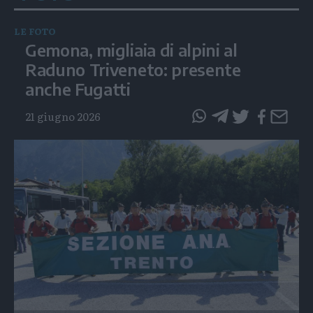
LE FOTO
Gemona, migliaia di alpini al
Raduno Triveneto: presente
anche Fugatti
21 giugno 2026
questo
questo
articolo
articolo
su
su
Whatsapp
Telegram