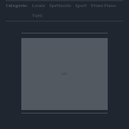
articolo
articolo
Categorie:
Locale
Spettacolo
Sport
Primo Piano
su
su
Whatsapp
Telegram
Tutti