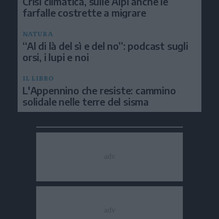
Crisi climatica, sulle Alpi anche le
farfalle costrette a migrare
NATURA
“Al di là del sì e del no”: podcast sugli
orsi, i lupi e noi
IL LIBRO
L'Appennino che resiste: cammino
solidale nelle terre del sisma