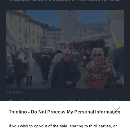
TRENTO
Trento fra mercatini di Natale e fiera della
domenica d'oro: le fotografie
Trentino -
Do Not Process My Personal Information
If you wish to opt-out of the sale, sharing to third parties, or