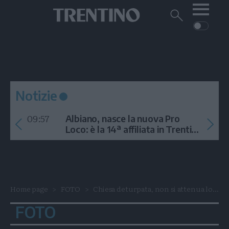
Me
Trentino
Cerca
su
Trentino
Cerca
su
Navigazione
Home
MONTAGNA
Trentino
principale
Facebook
Twitt
I
AMBIENTE
EVENTI
CRONACA
GARDA
CULTURA
PODCAST
Notizie
FOTO
Altre
09:57
Albiano, nasce la nuova Pro
VIDEO
Loco: è la 14ª affiliata in Trentino
nel 2026
GENERAZIONI
ITALIA-MONDO
Home page
FOTO
Chiesa deturpata, non si attenua lo...
FOTO