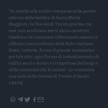
"In merito alle scritte comparse sulla parete
esterna della basilica di Santa Maria
Maggiore, la Diocesi di Trento precisa che
esse non sembrano avere alcun carattere
blasfemo né contenere riferimenti satanici o
offensivi nei confronti della fede cristiana.
Resta, tuttavia, fermo il grande rammarico
per tale atto: ogni forma di imbrattamento di
edifici sacri e storici è irrispettosa del luogo e
della comunità che lo anima". Lo comunica
una nota della Diocesi di Trento (Claudio
Libera)
Condividi
Condividi
Twitter
Condivid
Mail
questo
questo