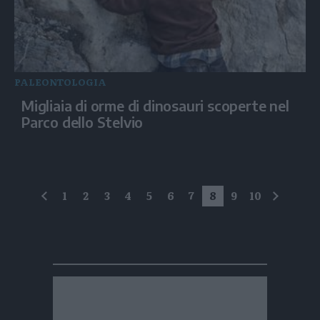
PALEONTOLOGIA
Migliaia di orme di dinosauri scoperte nel
Parco dello Stelvio
1
2
3
4
5
6
7
8
9
10
precedente
succes