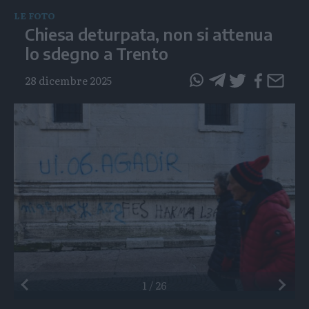
LE FOTO
Chiesa deturpata, non si attenua
lo sdegno a Trento
28 dicembre 2025
questo
questo
articolo
articolo
su
su
Whatsapp
Telegram
Preceden
1
/
26