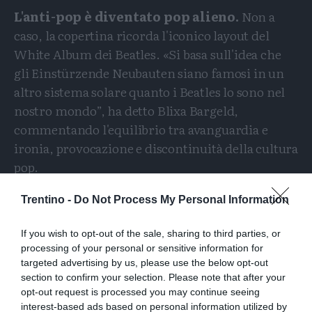
L'anti-pop è diventato pop alieno.
Non a
caso, la copertina ricorda l'iconico layout del
White Album dei Beatles. «Si basa sull'idea che
gli Einstürzende Neubauten siano famosi in un
altro sistema solare quanto i Beatles lo sono nel
nostro mondo”, ha detto Blixa Bargeld,
commentando l'equilibrio tra avanguardia e
ironia, provocazione e discontinuità della cultura
pop.
Questo approccio definisce anche direttamente il
Trentino -
Do Not Process My Personal Information
tema centrale che attraversa come un filo
conduttore tutte le canzoni:
il cambiamento, i
If you wish to opt-out of the sale, sharing to third parties, or
processing of your personal or sensitive information for
giochi mentali utopici e la transitorietà.
targeted advertising by us, please use the below opt-out
Questo ultimo album rappresenta quindi il passo
section to confirm your selection. Please note that after your
successivo nell'evoluzione, in cui il linguaggio
opt-out request is processed you may continue seeing
interest-based ads based on personal information utilized by
familiare viene finalmente abbandonato,