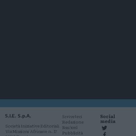
Social
S.I.E. S.p.A.
Scriveteci
media
Redazione
Società Iniziative Editoriali
Rss/xml
Via Missioni Africane n. 17
Pubblicità