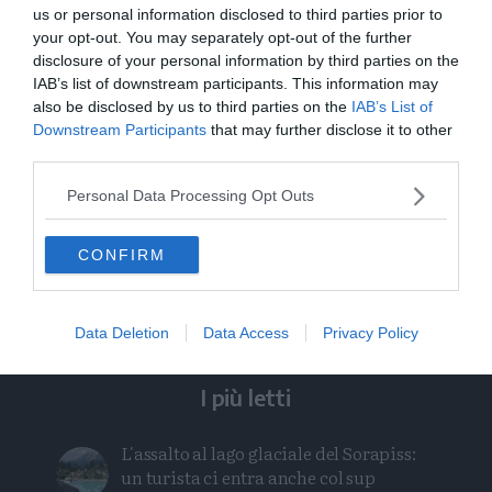
us or personal information disclosed to third parties prior to
aprendo ulteriori possibilità infinite: la musica
your opt-out. You may separately opt-out of the further
pop aliena.
disclosure of your personal information by third parties on the
IAB’s list of downstream participants. This information may
Info: biglietti acquistabili su
also be disclosed by us to third parties on the
IAB’s List of
Downstream Participants
that may further disclose it to other
ticket.centrosantachiara.it
e su
third parties.
ticketone.it
. C. L.
Personal Data Processing Opt Outs
Condividi
Condividi
Twitter
Condividi
Mail
questo
questo
CONFIRM
articolo
articolo
su
su
Whatsapp
Telegram
Data Deletion
Data Access
Privacy Policy
I più letti
L'assalto al lago glaciale del Sorapiss:
un turista ci entra anche col sup