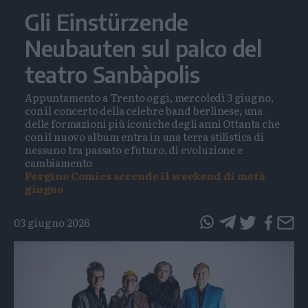
Gli Einstürzende
Neubauten sul palco del
teatro Sanbàpolis
Appuntamento a Trento oggi, mercoledì 3 giugno,
con il concerto della celebre band berlinese, una
delle formazioni più iconiche degli anni Ottanta che
con il nuovo album entra in una terra stilistica di
nessuno tra passato e futuro, di evoluzione e
cambiamento
Pergine Comics accende il weekend di metà
giugno
03 giugno 2026
questo
questo
articolo
articolo
su
su
Whatsapp
Telegram