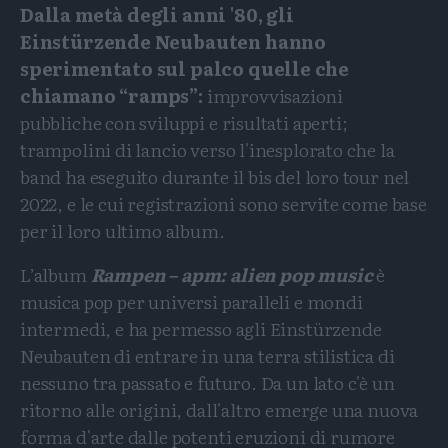
Dalla metà degli anni '80, gli
Einstürzende Neubauten hanno
sperimentato sul palco quelle che
chiamano “ramps”:
improvvisazioni
pubbliche con sviluppi e risultati aperti;
trampolini di lancio verso l'inesplorato che la
band ha eseguito durante il bis del loro tour nel
2022, e le cui registrazioni sono servite come base
per il loro ultimo album.
L’album
Rampen – apm: alien pop music
è
musica pop per universi paralleli e mondi
intermedi, e ha permesso agli Einstürzende
Neubauten di entrare in una terra stilistica di
nessuno tra passato e futuro. Da un lato c'è un
ritorno alle origini, dall'altro emerge una nuova
forma d'arte dalle potenti eruzioni di rumore