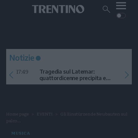
Me
Trentino
Cerca
su
Trentino
Cerca
su
Navigazione
Home
MONTAGNA
Trentino
principale
Facebook
Twitt
I
AMBIENTE
EVENTI
CRONACA
GARDA
CULTURA
PODCAST
Notizie
FOTO
Altre
17:49
Tragedia sul Latemar:
VIDEO
quattordicenne precipita e
muore
GENERAZIONI
ITALIA-MONDO
Home page
EVENTI
Gli Einstürzende Neubauten sul
palco...
MUSICA