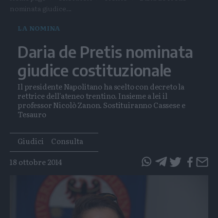
nominata giudice...
LA NOMINA
Daria de Pretis nominata
giudice costituzionale
Il presidente Napolitano ha scelto con decreto la
rettrice dell'ateneo trentino. Insieme a lei il
professor Nicolò Zanon. Sostituiranno Cassese e
Tesauro
Tags
Giudici
Consulta
18 ottobre 2014
questo
questo
articolo
articolo
su
su
Whatsapp
Telegram