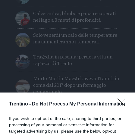
Calceranica, bimbo e papà recuperati
nel lago a 8 metri di profondità
Solo venerdì un calo delle temperature
ma aumenteranno i temporali
Tragedia in piscina: perde la vita un
ragazzo di Trento
Morto Mattia Maestri: aveva 13 anni, in
coma dal 2017 dopo un formaggio
contaminato
Trentino -
Do Not Process My Personal Information
Tragedia sul Latemar: quattordicenne
precipita e muore
If you wish to opt-out of the sale, sharing to third parties, or
processing of your personal or sensitive information for
targeted advertising by us, please use the below opt-out