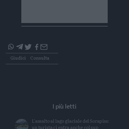
Condividi
Condividi
Twitter
Condividi
Mail
questo
questo
Tags
Giudici
Consulta
articolo
articolo
su
su
Whatsapp
Telegram
I più letti
L'assalto al lago glaciale del Sorapiss:
un turista ci entra anche col sup