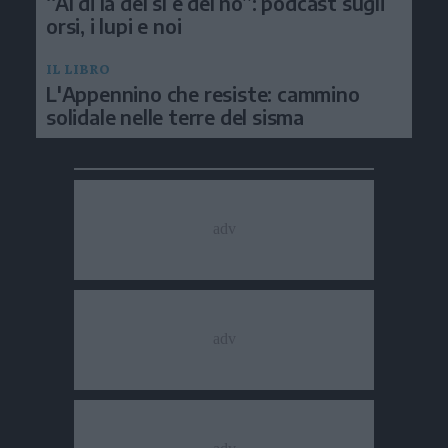
“Al di là del sì e del no”: podcast sugli
orsi, i lupi e noi
IL LIBRO
L'Appennino che resiste: cammino
solidale nelle terre del sisma