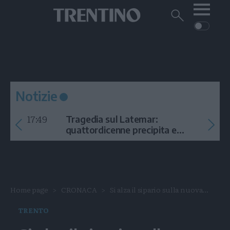
Me
Trentino
Cerca
su
Trentino
Cerca
su
Navigazione
Home
MONTAGNA
Trentino
principale
Facebook
Twitt
I
AMBIENTE
EVENTI
CRONACA
GARDA
CULTURA
PODCAST
Notizie
FOTO
Altre
17:49
Tragedia sul Latemar:
VIDEO
quattordicenne precipita e
muore
GENERAZIONI
ITALIA-MONDO
Home page
CRONACA
Si alza il sipario sulla nuova...
TRENTO