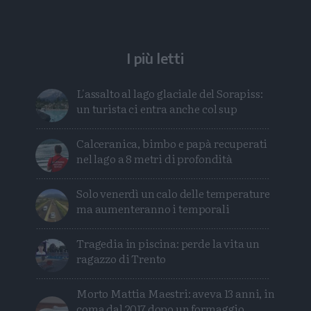
Whatsapp
Telegram
I più letti
L'assalto al lago glaciale del Sorapiss:
un turista ci entra anche col sup
Calceranica, bimbo e papà recuperati
nel lago a 8 metri di profondità
Solo venerdì un calo delle temperature
ma aumenteranno i temporali
Tragedia in piscina: perde la vita un
ragazzo di Trento
Morto Mattia Maestri: aveva 13 anni, in
coma dal 2017 dopo un formaggio