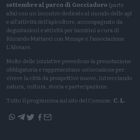
settembre al parco di Gocciadoro
(parte
alta) con un incontro dedicato al mondo delle api
e all’attività dell’apicoltore, accompagnato da
degustazioni e attività per bambini a cura di
Riccardo Mattarei con Mmape e l’associazione
L’Alveare.
Molte delle iniziative prevedono la prenotazione
obbligatoria e rappresentano un’occasione per
vivere la città da prospettive nuove, intrecciando
natura, cultura, storia e partecipazione.
Tutto il programma sul sito del Comune.
C. L.
Condividi
Condividi
Twitter
Condividi
Mail
questo
questo
articolo
articolo
su
su