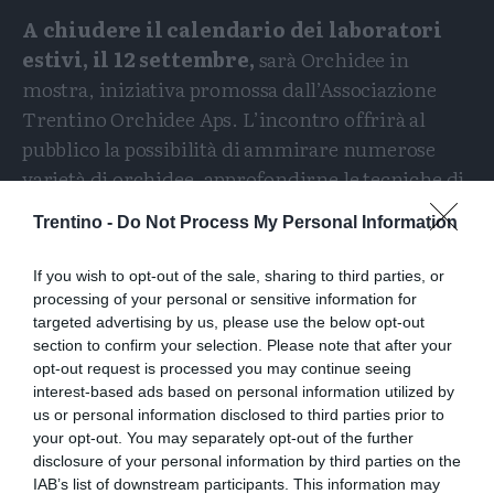
A chiudere il calendario dei laboratori
estivi, il 12 settembre,
sarà Orchidee in
mostra, iniziativa promossa dall’Associazione
Trentino Orchidee Aps. L’incontro offrirà al
pubblico la possibilità di ammirare numerose
varietà di orchidee, approfondirne le tecniche di
coltivazione e ricevere consigli pratici dagli
Trentino -
Do Not Process My Personal Information
esperti grazie a dimostrazioni di rinvaso e a uno
spazio “Sos Orchidee” dedicato alla diagnosi e alla
If you wish to opt-out of the sale, sharing to third parties, or
cura delle malattie più comuni che possono
processing of your personal or sensitive information for
interessare queste affascinanti piante.
targeted advertising by us, please use the below opt-out
section to confirm your selection. Please note that after your
opt-out request is processed you may continue seeing
Accanto ai laboratori,
il calendario degli
interest-based ads based on personal information utilized by
Attraversamenti
invita cittadini e
us or personal information disclosed to third parties prior to
visitatori a esplorare il patrimonio
your opt-out. You may separately opt-out of the further
naturale, storico e paesaggistico
di Trento
disclosure of your personal information by third parties on the
IAB’s list of downstream participants. This information may