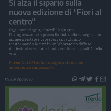
Si alza il sipario sulla
nuova edizione di "Fiori al
centro"
Oggi pomeriggio, venerdì 12 giugno,
l’inaugurazione in piazza Battisti della rassegna che
animerà l'estate e proseguirà in autunno
trasformando la città in un laboratorio diffuso
dedicato al verde, alla biodiversità e alla qualità della
vita
Parco Arte Pineta, inaugurazione con
esperienza immersiva
09 giugno 2026
questo
questo
articolo
articolo
su
su
Whatsapp
Telegram