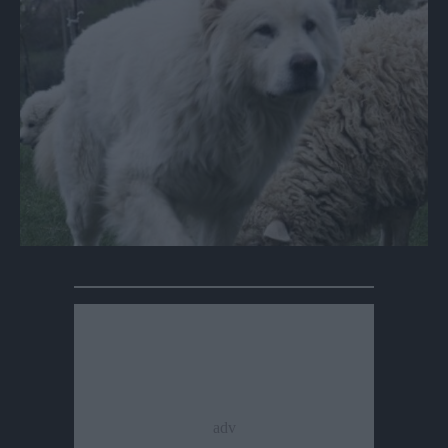
su
su
Whatsapp
Telegram