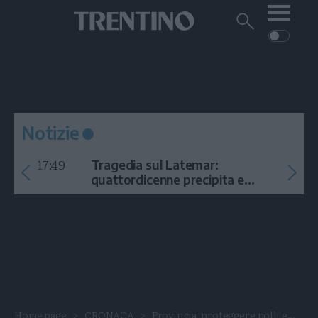
Me
Trentino
Cerca
su
Trentino
Cerca
su
Navigazione
Home
MONTAGNA
Trentino
principale
Facebook
Twitt
I
AMBIENTE
EVENTI
CRONACA
GARDA
CULTURA
PODCAST
Notizie
FOTO
Altre
17:49
Tragedia sul Latemar:
VIDEO
quattordicenne precipita e
muore
GENERAZIONI
ITALIA-MONDO
Home page
CRONACA
Provincia, proteggere polli e...