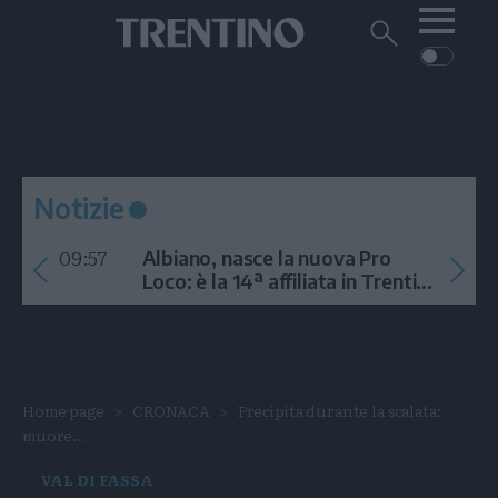
Me
Trentino
Cerca
su
Trentino
Cerca
su
Navigazione
Home
MONTAGNA
Trentino
principale
Facebook
Twitt
I
AMBIENTE
EVENTI
CRONACA
GARDA
CULTURA
PODCAST
Notizie
FOTO
Altre
09:57
Albiano, nasce la nuova Pro
VIDEO
Loco: è la 14ª affiliata in Trentino
nel 2026
GENERAZIONI
ITALIA-MONDO
Home page
CRONACA
Precipita durante la scalata:
muore...
VAL DI FASSA