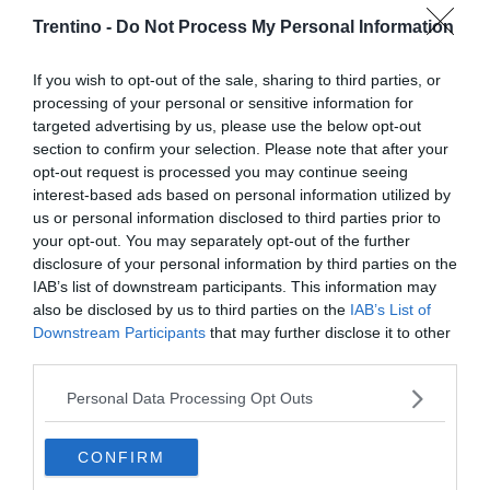
L’amore fra nord e sud con intermezzo
Trentino -
Do Not Process My Personal Information
partigiano
If you wish to opt-out of the sale, sharing to third parties, or
Clima, protesta a Trento: «Questo caldo
processing of your personal or sensitive information for
è una scelta politica»
targeted advertising by us, please use the below opt-out
section to confirm your selection. Please note that after your
L'assalto al lago glaciale del Sorapiss:
opt-out request is processed you may continue seeing
interest-based ads based on personal information utilized by
un turista ci entra anche col sup
us or personal information disclosed to third parties prior to
your opt-out. You may separately opt-out of the further
disclosure of your personal information by third parties on the
IAB’s list of downstream participants. This information may
also be disclosed by us to third parties on the
IAB’s List of
Downstream Participants
that may further disclose it to other
third parties.
Personal Data Processing Opt Outs
CONFIRM