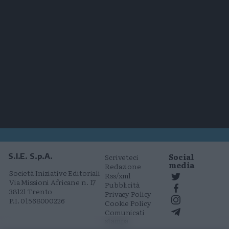
Social
S.I.E. S.p.A.
Scriveteci
media
Redazione
Società Iniziative Editoriali
Rss/xml
Via Missioni Africane n. 17
Pubblicità
38121 Trento
Privacy Policy
P.I. 01568000226
Cookie Policy
Comunicati
stampa