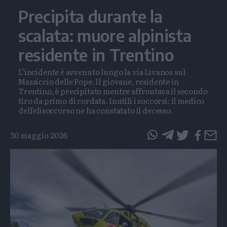
Precipita durante la
scalata: muore alpinista
residente in Trentino
L’incidente è avvenuto lungo la via Livanos sul
Massiccio delle Pope. Il giovane, residente in
Trentino, è precipitato mentre affrontava il secondo
tiro da primo di cordata. Inutili i soccorsi: il medico
dell’elisoccorso ne ha constatato il decesso.
30 maggio 2026
questo
questo
articolo
articolo
su
su
Whatsapp
Telegram