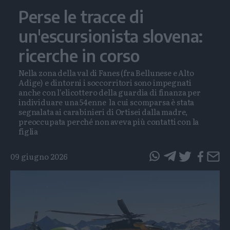
Perse le tracce di
un'escursionista slovena:
ricerche in corso
Nella zona della val di Fanes (fra Bellunese e Alto
Adige) e dintorni i soccorritori sono impegnati
anche con l'elicottero della guardia di finanza per
individuare una 54enne la cui scomparsa è stata
segnalata ai carabinieri di Ortisei dalla madre,
preoccupata perché non aveva più contatti con la
figlia
09 giugno 2026
questo
questo
articolo
articolo
su
su
Whatsapp
Telegram