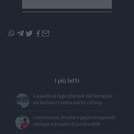
Condividi
Condividi
Twitter
Condividi
Mail
questo
questo
articolo
articolo
su
su
Whatsapp
Telegram
I più letti
L'assalto al lago glaciale del Sorapiss:
un turista ci entra anche col sup
Calceranica, bimbo e papà recuperati
nel lago a 8 metri di profondità