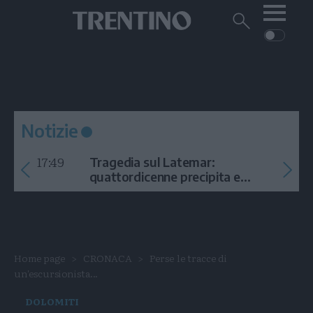
Me
Trentino
Cerca
su
Trentino
Cerca
su
Navigazione
Home
MONTAGNA
Trentino
principale
Facebook
Twitt
I
AMBIENTE
EVENTI
CRONACA
GARDA
CULTURA
PODCAST
Notizie
FOTO
Altre
17:49
Tragedia sul Latemar:
VIDEO
quattordicenne precipita e
muore
GENERAZIONI
ITALIA-MONDO
Home page
CRONACA
Perse le tracce di
un'escursionista...
DOLOMITI