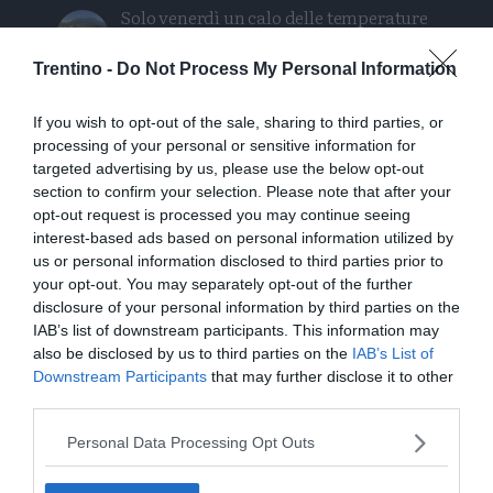
Solo venerdì un calo delle temperature
ma aumenteranno i temporali
Trentino -
Do Not Process My Personal Information
Tragedia in piscina: perde la vita un
ragazzo di Trento
If you wish to opt-out of the sale, sharing to third parties, or
processing of your personal or sensitive information for
targeted advertising by us, please use the below opt-out
Morto Mattia Maestri: aveva 13 anni, in
section to confirm your selection. Please note that after your
coma dal 2017 dopo un formaggio
opt-out request is processed you may continue seeing
contaminato
interest-based ads based on personal information utilized by
us or personal information disclosed to third parties prior to
Sei escursionisti bloccati dal
your opt-out. You may separately opt-out of the further
maltempo: intervento del Soccorso
disclosure of your personal information by third parties on the
Alpino
IAB’s list of downstream participants. This information may
also be disclosed by us to third parties on the
IAB’s List of
Downstream Participants
that may further disclose it to other
third parties.
Personal Data Processing Opt Outs