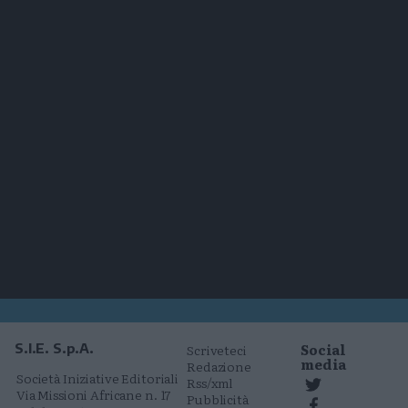
Social
S.I.E. S.p.A.
Scriveteci
media
Redazione
Società Iniziative Editoriali
Rss/xml
Via Missioni Africane n. 17
Pubblicità