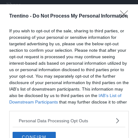
libero.
Trentino -
Do Not Process My Personal Information
Condividi
Condividi
Twitter
Condividi
Mail
questo
questo
If you wish to opt-out of the sale, sharing to third parties, or
articolo
articolo
processing of your personal or sensitive information for
su
su
targeted advertising by us, please use the below opt-out
Whatsapp
Telegram
section to confirm your selection. Please note that after your
opt-out request is processed you may continue seeing
interest-based ads based on personal information utilized by
I più letti
us or personal information disclosed to third parties prior to
your opt-out. You may separately opt-out of the further
disclosure of your personal information by third parties on the
L'assalto al lago glaciale del Sorapiss:
IAB’s list of downstream participants. This information may
un turista ci entra anche col sup
also be disclosed by us to third parties on the
IAB’s List of
Downstream Participants
that may further disclose it to other
Calceranica, bimbo e papà recuperati
third parties.
nel lago a 8 metri di profondità
Personal Data Processing Opt Outs
Solo venerdì un calo delle temperature
ma aumenteranno i temporali
CONFIRM