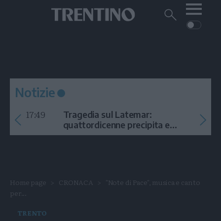
Me
Trentino
Cerca
su
Trentino
Cerca
su
Navigazione
Home
MONTAGNA
Trentino
principale
Facebook
Twitt
I
AMBIENTE
EVENTI
CRONACA
GARDA
CULTURA
PODCAST
Notizie
FOTO
Altre
17:49
Tragedia sul Latemar:
VIDEO
quattordicenne precipita e
muore
GENERAZIONI
ITALIA-MONDO
Home page
CRONACA
"Note di Pace", musica e canto
per...
TRENTO