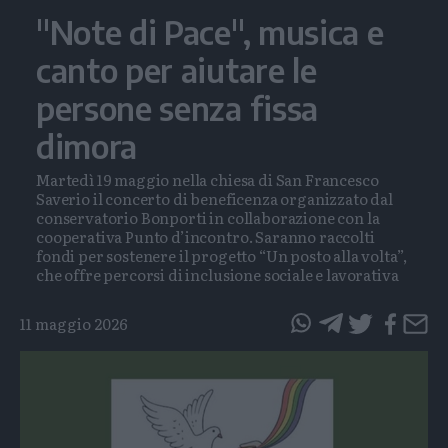
"Note di Pace", musica e
canto per aiutare le
persone senza fissa
dimora
Martedì 19 maggio nella chiesa di San Francesco
Saverio il concerto di beneficenza organizzato dal
conservatorio Bonporti in collaborazione con la
cooperativa Punto d’incontro. Saranno raccolti
fondi per sostenere il progetto “Un posto alla volta”,
che offre percorsi di inclusione sociale e lavorativa
11 maggio 2026
questo
questo
articolo
articolo
su
su
Whatsapp
Telegram