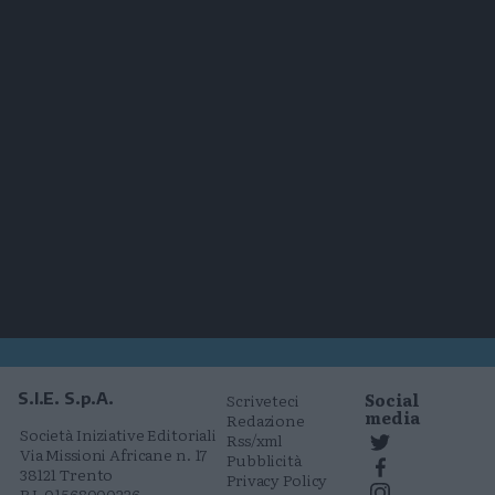
Social
S.I.E. S.p.A.
Scriveteci
media
Redazione
Società Iniziative Editoriali
Rss/xml
Via Missioni Africane n. 17
Pubblicità
38121 Trento
Privacy Policy
P.I. 01568000226