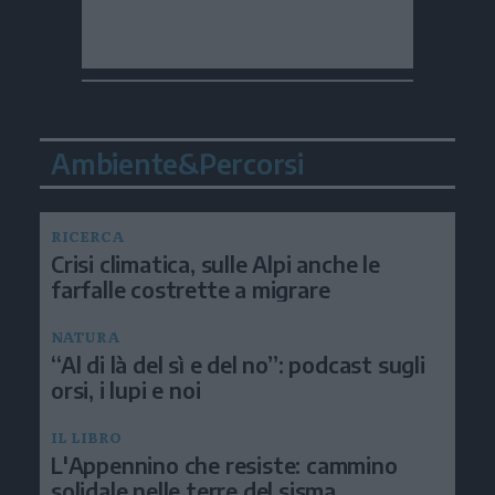
Ambiente&Percorsi
RICERCA
Crisi climatica, sulle Alpi anche le
farfalle costrette a migrare
NATURA
“Al di là del sì e del no”: podcast sugli
orsi, i lupi e noi
IL LIBRO
L'Appennino che resiste: cammino
solidale nelle terre del sisma