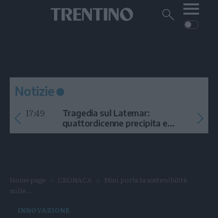
Me
Trentino
Cerca
su
Trentino
Cerca
su
Navigazione
Home
MONTAGNA
Trentino
principale
Facebook
Twitt
I
AMBIENTE
EVENTI
CRONACA
GARDA
CULTURA
PODCAST
Notizie
FOTO
Altre
17:49
Tragedia sul Latemar:
VIDEO
quattordicenne precipita e
muore
GENERAZIONI
ITALIA-MONDO
Home page
CRONACA
Mini porta la sostenibilità
sulle...
INNOVAZIONE