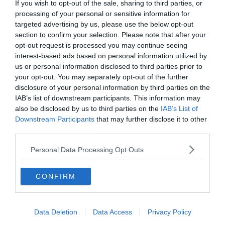
If you wish to opt-out of the sale, sharing to third parties, or
I più letti
processing of your personal or sensitive information for
targeted advertising by us, please use the below opt-out
Escursione tragica in val di Non, Cles
section to confirm your selection. Please note that after your
piange “Gianni” Flaim
opt-out request is processed you may continue seeing
interest-based ads based on personal information utilized by
us or personal information disclosed to third parties prior to
Orsi, un chilometro in 15 minuti: «Le
your opt-out. You may separately opt-out of the further
mappe degli avvistamenti possono
disclosure of your personal information by third parties on the
ingannare»
IAB’s list of downstream participants. This information may
also be disclosed by us to third parties on the
IAB’s List of
Clima, protesta a Trento: «Questo caldo
Downstream Participants
that may further disclose it to other
è una scelta politica»
third parties.
Personal Data Processing Opt Outs
Lago di Garda, persi 40 centimetri
d’acqua in due mesi
CONFIRM
Scontro tra due auto, otto giovani feriti
nella notte sulla statale del Brennero
Data Deletion
Data Access
Privacy Policy