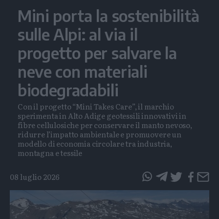
Mini porta la sostenibilità
sulle Alpi: al via il
progetto per salvare la
neve con materiali
biodegradabili
Con il progetto “Mini Takes Care”, il marchio
sperimenta in Alto Adige geotessili innovativi in
fibre cellulosiche per conservare il manto nevoso,
ridurre l’impatto ambientale e promuovere un
modello di economia circolare tra industria,
montagna e tessile
08 luglio 2026
questo
questo
articolo
articolo
su
su