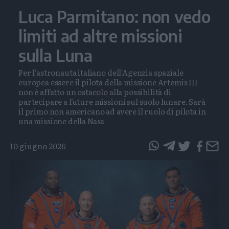
Luca Parmitano: non vedo
limiti ad altre missioni
sulla Luna
Per l'astronauta italiano dell'Agenzia spaziale
europea essere il pilota della missione Artemis III
non è affatto un ostacolo alla possibilità di
partecipare a future missioni sul suolo lunare. Sarà
il primo non americano ad avere il ruolo di pilota in
una missione della Nasa
10 giugno 2026
questo
questo
articolo
articolo
su
su
Whatsapp
Telegram