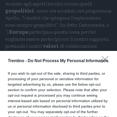
Accanto agli aspetti tecnici ci sono quelli
geopolitici
: come era accaduto nel programma
Apollo, "i motivi che spingono l'esplorazione
sono sempre geopolitici", ha detto l'astronauta, e
"l'
Europa
partecipa a questa corsa perché
vogliamo essere partecipi con il nostro supporto,
portando i nostri
valori
di collaborazione,
cooperazione, di scienza per tutti".
Trentino -
Do Not Process My Personal Information
La stessa presenza di Parmitano come pilota di
Artemis III è la prova di questa alleanza Europa e
If you wish to opt-out of the sale, sharing to third parties, or
Stati Uniti, da leggere come "un
segnale di
processing of your personal or sensitive information for
riconciliazione
" dopo che la Nasa ha scelto di
targeted advertising by us, please use the below opt-out
section to confirm your selection. Please note that after your
accantonare il progetto della stazione orbitale
opt-out request is processed you may continue seeing
Gateway
per puntare sull'allunaggio.
interest-based ads based on personal information utilized by
us or personal information disclosed to third parties prior to
your opt-out. You may separately opt-out of the further
Condividi
Condividi
Twitter
Condividi
Mail