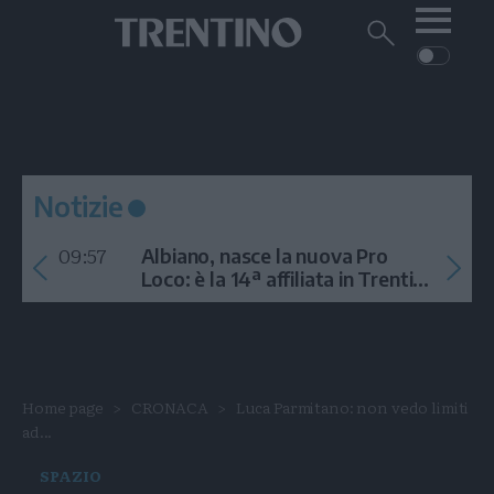
Me
Trentino
Cerca
su
Trentino
Cerca
su
Navigazione
Home
MONTAGNA
Trentino
principale
Facebook
Twitt
I
AMBIENTE
EVENTI
CRONACA
GARDA
CULTURA
PODCAST
Notizie
FOTO
Altre
09:57
Albiano, nasce la nuova Pro
VIDEO
Loco: è la 14ª affiliata in Trentino
nel 2026
GENERAZIONI
ITALIA-MONDO
Home page
CRONACA
Luca Parmitano: non vedo limiti
ad...
SPAZIO