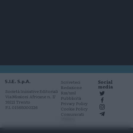
Social
S.I.E. S.p.A.
Scriveteci
media
Redazione
Società Iniziative Editoriali
Rss/xml
Via Missioni Africane n. 17
Pubblicità
38121 Trento
Privacy Policy
P.I. 01568000226
Cookie Policy
Comunicati
stampa