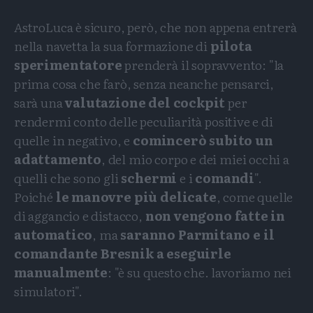
AstroLuca è sicuro, però, che non appena entrerà
nella navetta la sua formazione di
pilota
sperimentatore
prenderà il sopravvento: "la
prima cosa che farò, senza neanche pensarci,
sarà una
valutazione del cockpit
per
rendermi conto delle peculiarità positive e di
quelle in negativo, e
comincerò subito un
adattamento
, del mio corpo e dei miei occhi a
quelli che sono gli
schermi
e i
comandi
".
Poiché
le manovre più delicate
, come quelle
di aggancio e distacco,
non vengono fatte in
automatico
, ma
saranno Parmitano e il
comandante Bresnik a eseguirle
manualmente
: "è su questo che. lavoriamo nei
simulatori".