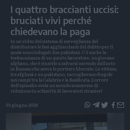
I quattro braccianti uccisi:
bruciati vivi perché
chiedevano la paga
In un video del sistema di sorveglianza del
distributore le fasi agghiaccianti del delitto per il
quale sono indagati due pakistani. C'è anche la
testimonianza di un quinto lavoratore, un giovane
afghano, che è riuscito a salvarsi uscendo dall'auto
in fiamme che aveva le portiere bloccate. Le vittime,
tre afghani e un pakistano, raccoglievano fragole
nei campi tra la Calabria e la Basilicata. L'orrore
dell'episodio svela un mondo sommerso di
riduzione in schiavitù di lavoratori stranieri
03 giugno 2026
questo
questo
articolo
articolo
su
su