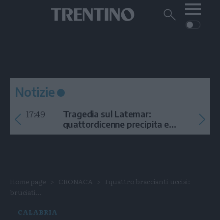
Me
Trentino
Cerca
su
Trentino
Cerca
su
Navigazione
Home
MONTAGNA
Trentino
principale
Facebook
Twitt
I
AMBIENTE
EVENTI
CRONACA
GARDA
CULTURA
PODCAST
Notizie
FOTO
Altre
17:49
Tragedia sul Latemar:
VIDEO
quattordicenne precipita e
muore
GENERAZIONI
ITALIA-MONDO
Home page
CRONACA
I quattro braccianti uccisi:
bruciati...
CALABRIA