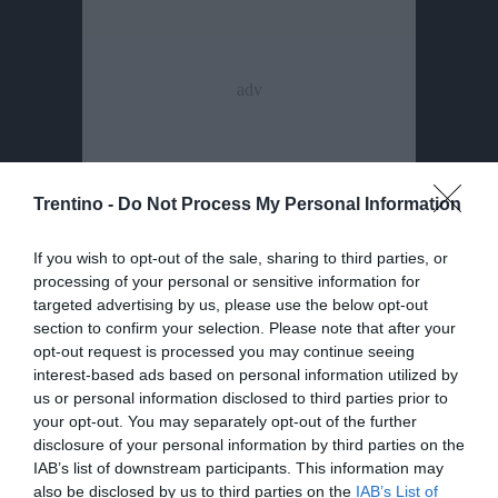
Trentino -
Do Not Process My Personal Information
If you wish to opt-out of the sale, sharing to third parties, or
processing of your personal or sensitive information for
targeted advertising by us, please use the below opt-out
Il superstite non ha esitato a dire che nel lavoro
section to confirm your selection. Please note that after your
nei campi c'è una «grande mafia del Pakistan»,
opt-out request is processed you may continue seeing
riferendo che i due fermati minacciavano lui e i
interest-based ads based on personal information utilized by
suoi amici con coltelli e pistole.
us or personal information disclosed to third parties prior to
your opt-out. You may separately opt-out of the further
disclosure of your personal information by third parties on the
Adesso le sue parole saranno vagliate dagli
IAB’s list of downstream participants. This information may
investigatori per risalire al movente, anche
also be disclosed by us to third parties on the
IAB’s List of