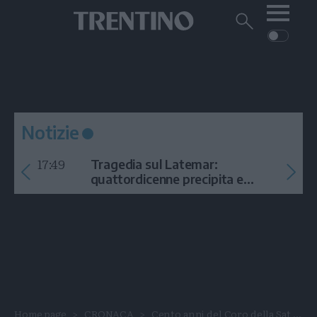
Me
Trentino
Cerca
su
Trentino
Cerca
su
Navigazione
Home
MONTAGNA
Trentino
principale
Facebook
Twitt
I
AMBIENTE
EVENTI
CRONACA
GARDA
CULTURA
PODCAST
Notizie
FOTO
Altre
17:49
Tragedia sul Latemar:
VIDEO
quattordicenne precipita e
muore
GENERAZIONI
ITALIA-MONDO
Home page
CRONACA
Cento anni del Coro della Sat,...