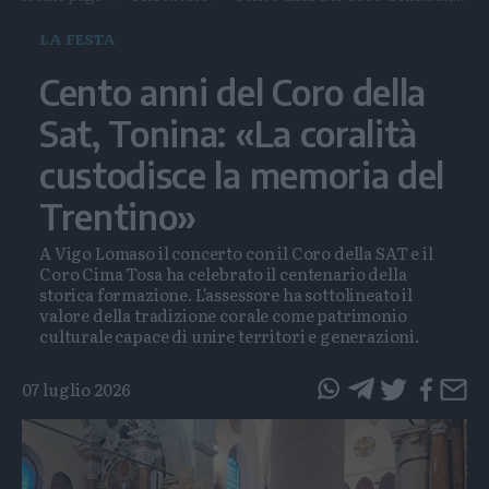
LA FESTA
Cento anni del Coro della
Sat, Tonina: «La coralità
custodisce la memoria del
Trentino»
A Vigo Lomaso il concerto con il Coro della SAT e il
Coro Cima Tosa ha celebrato il centenario della
storica formazione. L'assessore ha sottolineato il
valore della tradizione corale come patrimonio
culturale capace di unire territori e generazioni.
07 luglio 2026
questo
questo
articolo
articolo
su
su
Whatsapp
Telegram