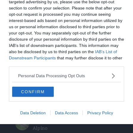
L'assalto al lago glaciale del Sorapiss:
targeted advertising by us, please use the below opt-out
un turista ci entra anche col sup
section to confirm your selection. Please note that after your
opt-out request is processed you may continue seeing
interest-based ads based on personal information utilized by
Calceranica, bimbo e papà recuperati
us or personal information disclosed to third parties prior to
nel lago a 8 metri di profondità
your opt-out. You may separately opt-out of the further
disclosure of your personal information by third parties on the
Solo venerdì un calo delle temperature
IAB’s list of downstream participants. This information may
ma aumenteranno i temporali
also be disclosed by us to third parties on the
IAB’s List of
Downstream Participants
that may further disclose it to other
third parties.
Tragedia in piscina: perde la vita un
ragazzo di Trento
Personal Data Processing Opt Outs
Morto Mattia Maestri: aveva 13 anni, in
CONFIRM
coma dal 2017 dopo un formaggio
contaminato
Data Deletion
Data Access
Privacy Policy
Sei escursionisti bloccati dal
maltempo: intervento del Soccorso
Alpino