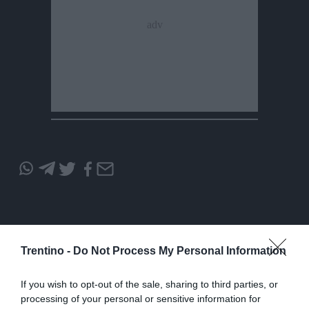
Condividi
Condividi
Twitter
Condividi
Mail
questo
questo
articolo
articolo
su
su
Whatsapp
Telegram
Trentino -
Do Not Process My Personal Information
I più letti
If you wish to opt-out of the sale, sharing to third parties, or
processing of your personal or sensitive information for