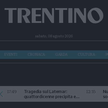
Facebook
Twitter
Instagram
Telegram
RSS
sabato, 08 agosto 2026
EVENTI
CRONACA
GARDA
CULTURA
P
17:49
12:35
Tragedia sul Latemar:
Nu
quattordicenne precipita e
so
muore
in