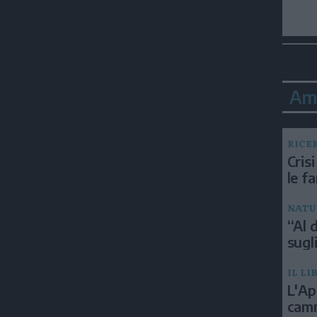
Am
RICE
Crisi
le f
NATU
“Al d
sugli
IL LI
L'Ap
camm