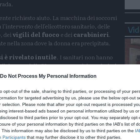
trada.
nte richiesto aiuto. La macchina dei soccorsi
 l'intervento dell'elicottero sanitario, delle
Vid
o
, dei
vigili del fuoco
e dei
carabinieri
.
te nella zona dove la donna era precipitata.
i è rivelato inutile
. I sanitari non hanno
 il decesso della 58enne a causa dei gravissimi
Do Not Process My Personal Information
to opt-out of the sale, sharing to third parties, or processing of your per
Condividi
Condividi
Twitter
Condividi
Mail
formation for targeted advertising by us, please use the below opt-out s
Bepp
r selection. Please note that after your opt-out request is processed y
sta
eing interest-based ads based on personal information utilized by us or
disclosed to third parties prior to your opt-out. You may separately opt-
losure of your personal information by third parties on the IAB’s list of
. This information may also be disclosed by us to third parties on the
IA
Participants
that may further disclose it to other third parties.