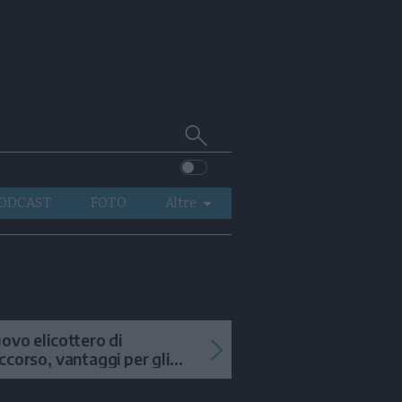
Cerca
su
Trentino
ODCAST
FOTO
Altre
VIDEO
GENERAZIONI
ITALIA-MONDO
ovo elicottero di
ccorso, vantaggi per gli
terventi in alta quota