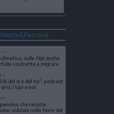
biente&Percorsi
RCA
 climatica, sulle Alpi anche
arfalle costrette a migrare
RA
i là del sì e del no”: podcast
 orsi, i lupi e noi
BRO
pennino che resiste:
ino solidale nelle terre del