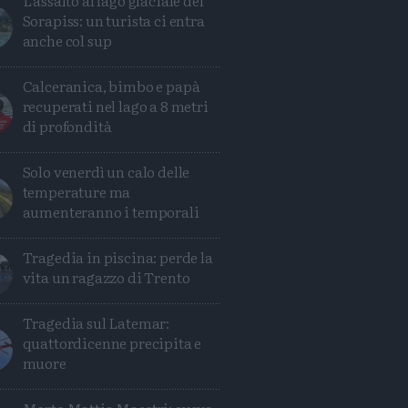
L'assalto al lago glaciale del
Sorapiss: un turista ci entra
anche col sup
Calceranica, bimbo e papà
recuperati nel lago a 8 metri
di profondità
Solo venerdì un calo delle
temperature ma
aumenteranno i temporali
Tragedia in piscina: perde la
vita un ragazzo di Trento
Tragedia sul Latemar:
quattordicenne precipita e
muore