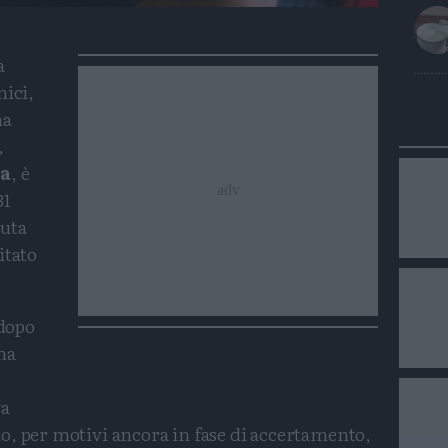
a
a
mici,
na
,
na
, è
31
nuta
itato
 dopo
na
va
o, per motivi ancora in fase di accertamento,