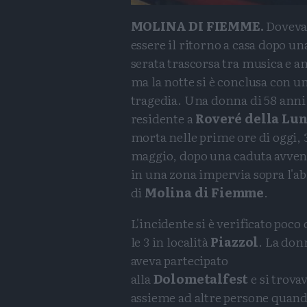
MOLINA DI FIEMME.
Dovev
essere il ritorno a casa dopo un
serata trascorsa tra musica e a
ma la notte si è conclusa con u
tragedia. Una donna di 58 anni
residente a
Roveré della Lu
morta nelle prime ore di oggi, 
maggio, dopo una caduta avve
in una zona impervia sopra l'ab
di
Molina di Fiemme
.
L'incidente si è verificato poco
le 3 in località
Piazzol
. La don
aveva partecipato
alla
Dolometalfest
e si trova
assieme ad altre persone quand