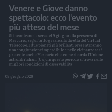
Venere e Giove danno
spettacolo: ecco l'evento
più atteso del mese
Si incontrano la sera del 9 giugno alla presenza di
Mercurio, segui tutto grazie alla diretta del Virtual
Telescope. I due pianeti più brillanti presenteranno
una congiunzione imperdibile e nelle vicinanze sarà
presente anche Mercurio che, come ricorda l'Unione
astrofili italiani (Uai), in questo periodo si trova nelle
migliori condizioni di osservabilità
09 giugno 2026
questo
questo
articolo
articolo
su
su
Whatsapp
Telegram