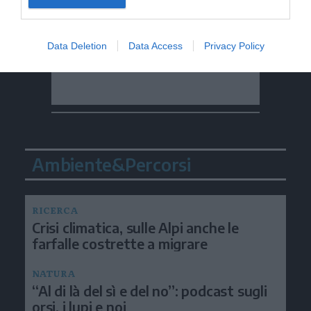
Data Deletion
Data Access
Privacy Policy
Ambiente&Percorsi
RICERCA
Crisi climatica, sulle Alpi anche le
farfalle costrette a migrare
NATURA
“Al di là del sì e del no”: podcast sugli
orsi, i lupi e noi