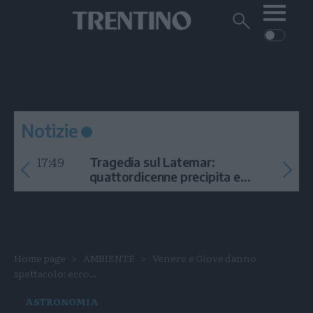
Me
Trentino
Cerca
su
Trentino
Cerca
su
Navigazione
Home
MONTAGNA
Trentino
principale
Facebook
Twitt
I
AMBIENTE
EVENTI
CRONACA
GARDA
CULTURA
PODCAST
Notizie
FOTO
Altre
17:49
Tragedia sul Latemar:
VIDEO
quattordicenne precipita e
muore
GENERAZIONI
ITALIA-MONDO
Home page
AMBIENTE
Venere e Giove danno
spettacolo: ecco...
ASTRONOMIA