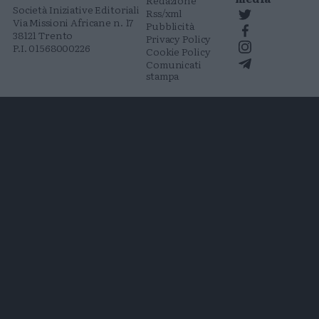
Redazione
Società Iniziative Editoriali
Rss/xml
Via Missioni Africane n. 17
Pubblicità
38121 Trento
Privacy Policy
P.I. 01568000226
Cookie Policy
Comunicati
stampa