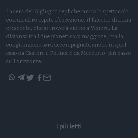
La sera del 17 giugno replicheranno lo spettacolo
con un altro ospite d'eccezione: il falcetto di Luna
crescente, che si troverà vicino a Venere. La
distanza tra i due pianeti sarà maggiore, ma la
congiunzione sarà accompagnata anche in quel
caso da Castore e Polluce e da Mercurio, più basso
sull'orizzonte.
Condividi
Condividi
Twitter
Condividi
Mail
questo
questo
articolo
articolo
su
su
Whatsapp
Telegram
I più letti