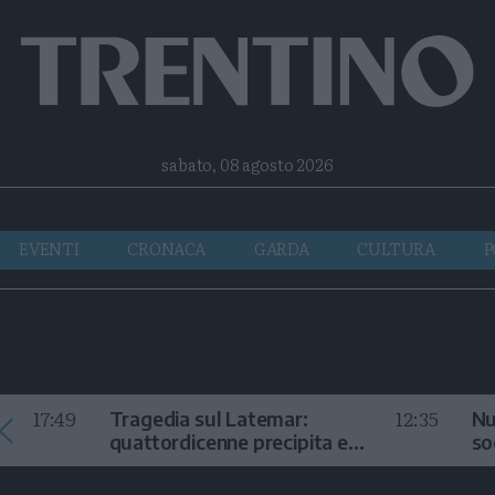
Facebook
Twitter
Instagram
Telegram
RSS
sabato, 08 agosto 2026
EVENTI
CRONACA
GARDA
CULTURA
P
17:49
12:35
Tragedia sul Latemar:
Nu
quattordicenne precipita e
so
muore
in