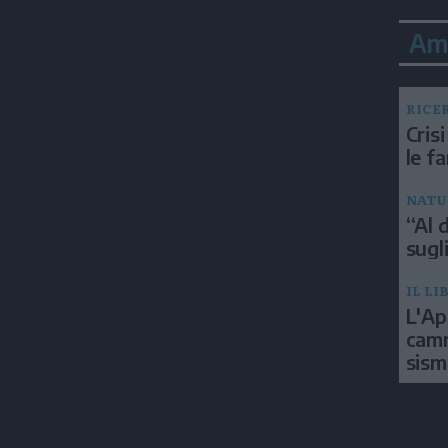
Am
RICE
Crisi
le f
NATU
“Al d
sugli
IL LI
L'Ap
camm
sism