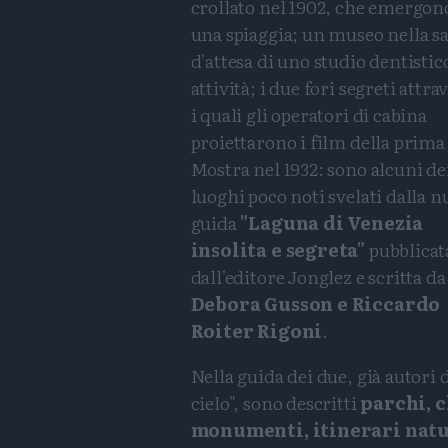
crollato nel 1902, che emergon
una spiaggia; un museo nella sa
d'attesa di uno studio dentistic
attività; i due fori segreti attra
i quali gli operatori di cabina
proiettarono i film della prima
Mostra nel 1932: sono alcuni de
luoghi poco noti svelati dalla 
guida
"Laguna di Venezia
insolita e segreta"
pubblicat
dall'editore Jonglez e scritta da
Debora Gusson e Riccardo
Roiter Rigoni
.
Nella guida dei due, già autori 
cielo", sono descritti
parchi, c
monumenti, itinerari natura