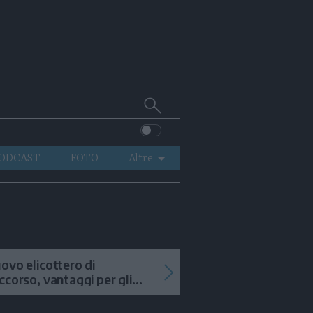
Cerca
su
Trentino
ODCAST
FOTO
Altre
VIDEO
GENERAZIONI
ITALIA-MONDO
ovo elicottero di
ccorso, vantaggi per gli
terventi in alta quota