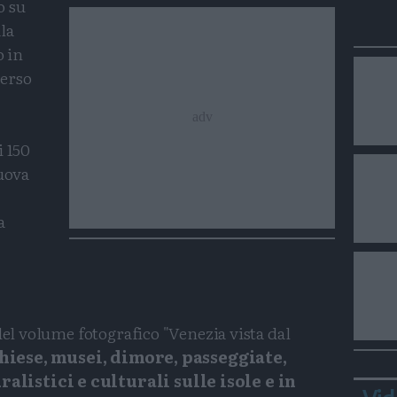
o su
la
o in
verso
i 150
nuova
a
del volume fotografico "Venezia vista dal
hiese, musei, dimore, passeggiate,
listici e culturali sulle isole e in