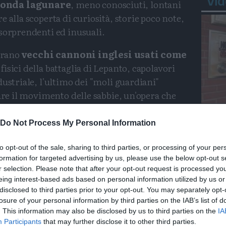
Vid
ronda lagunare
, meno conosciuti, lontani
 alla scoperta di curiosità, storie poco note,
sorprendenti ed inusuali.
gurano
vecchi cannoni inglesi usati come
i fisici della battaglia di Lepanto, capolavori
dustriale, l'ultimo dei "moli guardiani"
care il movimento delle sabbie, un'opera che
lestrina rischiò di scomparire, il miracolo
Bepp
to della Vergine, una spiaggia della laguna
Do Not Process My Personal Information
sta
le dell'Unesco.
to opt-out of the sale, sharing to third parties, or processing of your per
liti cliché, la laguna di Venezia e le
formation for targeted advertising by us, please use the below opt-out s
r selection. Please note that after your opt-out request is processed y
, dal litorale del Cavallino ad Altino, dalle
eing interest-based ads based on personal information utilized by us or
ia, conserva ancora tesori nascosti che rivela
disclosed to third parties prior to your opt-out. You may separately opt-
tori che sanno uscire dai sentieri battuti. Il
losure of your personal information by third parties on the IAB’s list of
irizzi, numeri di telefono e fotografie, per
. This information may also be disclosed by us to third parties on the
IA
Participants
that may further disclose it to other third parties.