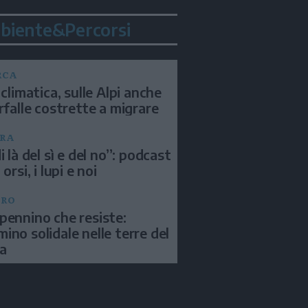
biente&Percorsi
RCA
 climatica, sulle Alpi anche
arfalle costrette a migrare
RA
i là del sì e del no”: podcast
 orsi, i lupi e noi
BRO
pennino che resiste:
ino solidale nelle terre del
a