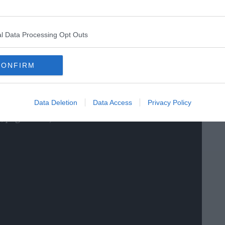
pesso si nascondono nelle vicinanze degli
ci, per chi desidera scoprire un altro volto dei
l Data Processing Opt Outs
TO DEL LIBRO
CONFIRM
LITA E SEGRETA"
 ROITER RIGONI
Data Deletion
Data Access
Privacy Policy
 pagine 320).
Condividi
Condividi
Twitter
Condividi
Mail