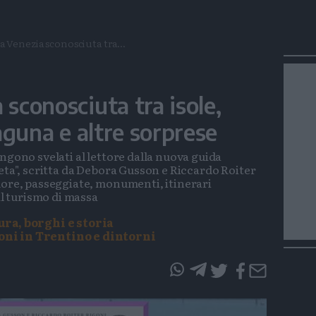
a Venezia sconosciuta tra...
 sconosciuta tra isole,
laguna e altre sorprese
ngono svelati al lettore dalla nuova guida
eta", scritta da Debora Gusson e Riccardo Roiter
more, passeggiate, monumenti, itinerari
al turismo di massa
ura, borghi e storia
oni in Trentino e dintorni
questo
questo
articolo
articolo