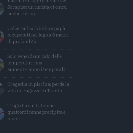
L'assalto al lago glaciale del
Sorapiss: un turista ci entra
anche col sup
Calceranica, bimbo e papà
recuperati nel lago a 8 metri
di profondità
Solo venerdì un calo delle
temperature ma
aumenteranno i temporali
Tragedia in piscina: perde la
vita un ragazzo di Trento
Tragedia sul Latemar:
quattordicenne precipita e
muore