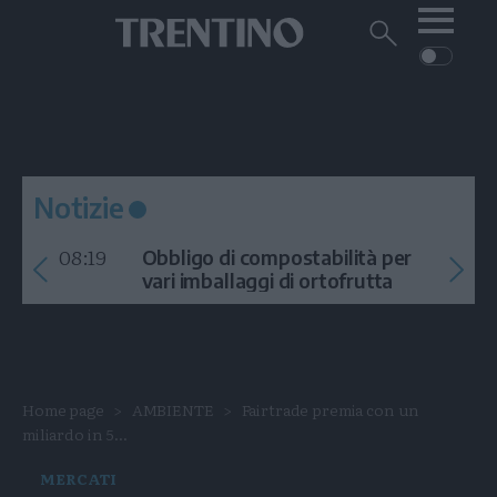
Me
Trentino
Cerca
su
Trentino
Cerca
su
Navigazione
Home
MONTAGNA
Trentino
principale
Facebook
Twitt
I
AMBIENTE
EVENTI
CRONACA
GARDA
CULTURA
PODCAST
Notizie
FOTO
Altre
08:19
Obbligo di compostabilità per
VIDEO
vari imballaggi di ortofrutta
GENERAZIONI
ITALIA-MONDO
Home page
AMBIENTE
Fairtrade premia con un
miliardo in 5...
MERCATI