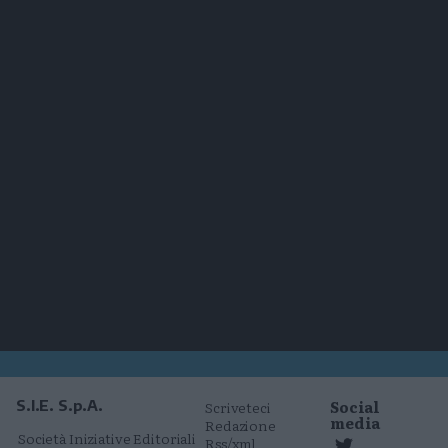
Social
S.I.E. S.p.A.
Scriveteci
media
Redazione
Società Iniziative Editoriali
Rss/xml