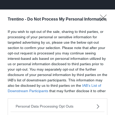
I dati, afferma Paolo Pastore, direttore generale
di Fairtrade Italia, «parlano di un'Italia coinvolta
Trentino -
Do Not Process My Personal Information
nel cambiamento: in un mondo che chiede
responsabilità, Fairtrade rappresenta un sistema
If you wish to opt-out of the sale, sharing to third parties, or
processing of your personal or sensitive information for
capace di coniugare rigore e impatto reale».
targeted advertising by us, please use the below opt-out
section to confirm your selection. Please note that after your
Come noto, una realtà diversa e
opt-out request is processed you may continue seeing
protagonista del commercio equo e
interest-based ads based on personal information utilized by
solidale, che è sul campo con il proprio
us or personal information disclosed to third parties prior to
your opt-out. You may separately opt-out of the further
circuito di negozi e la propria filiera
disclosure of your personal information by third parties on the
diretta di prodotti, è Altromercato.
IAB’s list of downstream participants. This information may
also be disclosed by us to third parties on the
IAB’s List of
Anche Altromercato ha partecipato al World Fair
Downstream Participants
that may further disclose it to other
Trade Day, il 9 maggio scorso, e qui ha lanciato
third parties.
una nuova campagna di sensibilizzazione
Personal Data Processing Opt Outs
chiamata
"Io.Equo"
: l'obiettivo è far conoscere il