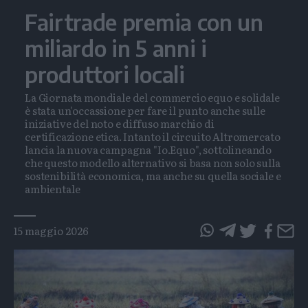
Fairtrade premia con un
miliardo in 5 anni i
produttori locali
La Giornata mondiale del commercio equo e solidale
è stata un'occassione per fare il punto anche sulle
iniziative del noto e diffuso marchio di
certificazione etica. Intanto il circuito Altromercato
lancia la nuova campagna "Io.Equo", sottolineando
che questo modello alternativo si basa non solo sulla
sostenibilità economica, ma anche su quella sociale e
ambientale
Tags
15 maggio 2026
questo
questo
articolo
articolo
su
su
Whatsapp
Telegram