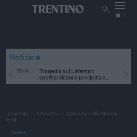
Me
Trentino
Cerca
su
Trentino
Cerca
su
Navigazione
Home
MONTAGNA
Trentino
principale
Facebook
Twitt
I
AMBIENTE
EVENTI
CRONACA
GARDA
CULTURA
PODCAST
Notizie
FOTO
Altre
17:49
Tragedia sul Latemar:
VIDEO
quattordicenne precipita e
muore
GENERAZIONI
ITALIA-MONDO
Home page
AMBIENTE
Agricoltura e fertilità dei
suoli:...
TERRA