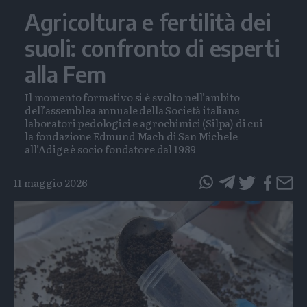
Agricoltura e fertilità dei
suoli: confronto di esperti
alla Fem
Il momento formativo si è svolto nell’ambito
dell’assemblea annuale della Società italiana
laboratori pedologici e agrochimici (Silpa) di cui
la fondazione Edmund Mach di San Michele
all’Adige è socio fondatore dal 1989
11 maggio 2026
questo
questo
articolo
articolo
su
su
Whatsapp
Telegram