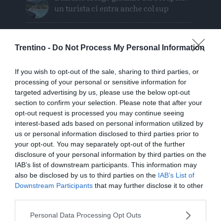
un turista ci entra anche col sup
Calceranica, bimbo e papà recuperati
nel lago a 8 metri di profondità
Trentino -
Do Not Process My Personal Information
Solo venerdì un calo delle temperature
If you wish to opt-out of the sale, sharing to third parties, or
ma aumenteranno i temporali
processing of your personal or sensitive information for
targeted advertising by us, please use the below opt-out
Tragedia in piscina: perde la vita un
section to confirm your selection. Please note that after your
ragazzo di Trento
opt-out request is processed you may continue seeing
interest-based ads based on personal information utilized by
us or personal information disclosed to third parties prior to
Morto Mattia Maestri: aveva 13 anni, in
your opt-out. You may separately opt-out of the further
coma dal 2017 dopo un formaggio
disclosure of your personal information by third parties on the
contaminato
IAB’s list of downstream participants. This information may
also be disclosed by us to third parties on the
IAB’s List of
Downstream Participants
that may further disclose it to other
third parties.
Personal Data Processing Opt Outs