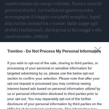
caratterizzata da campi coltivati, fiumi e antichi
percorsi storici. La tradizione gastronomica
accompagna il viaggio con piatti semplici, legati
alla cucina monastica e rurale: dalle zuppe agli
stufati tradizionali, dai legumi ai formaggi e alle
carni arrosto. (ANSA).
Trentino -
Do Not Process My Personal Information
Condividi
Condividi
Twitter
Condividi
Mail
questo
questo
If you wish to opt-out of the sale, sharing to third parties, or
articolo
articolo
processing of your personal or sensitive information for
su
su
targeted advertising by us, please use the below opt-out
Whatsapp
Telegram
section to confirm your selection. Please note that after your
opt-out request is processed you may continue seeing
interest-based ads based on personal information utilized by
us or personal information disclosed to third parties prior to
your opt-out. You may separately opt-out of the further
disclosure of your personal information by third parties on the
IAB’s list of downstream participants. This information may