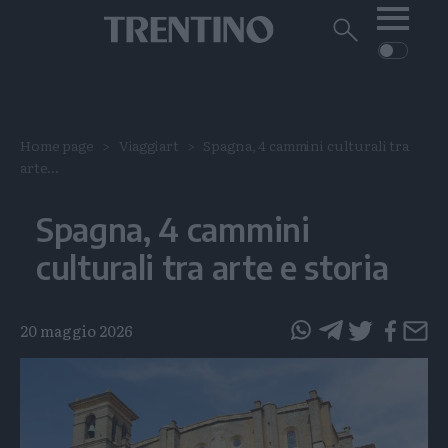
Me
Trentino
Cerca
su
Trentino
Cerca
su
Navigazione
Home
MONTAGNA
Trentino
principale
Facebook
Twitt
I
AMBIENTE
EVENTI
Home page
Viaggiart
Spagna, 4 cammini culturali tra
CRONACA
GARDA
arte...
CULTURA
PODCAST
FOTO
Altre
Spagna, 4 cammini
VIDEO
culturali tra arte e storia
GENERAZIONI
ITALIA-MONDO
20 maggio 2026
questo
questo
articolo
articolo
su
su
Whatsapp
Telegram