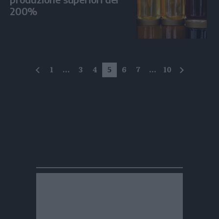
200%
1
...
3
4
5
6
7
...
10
precedente
successi