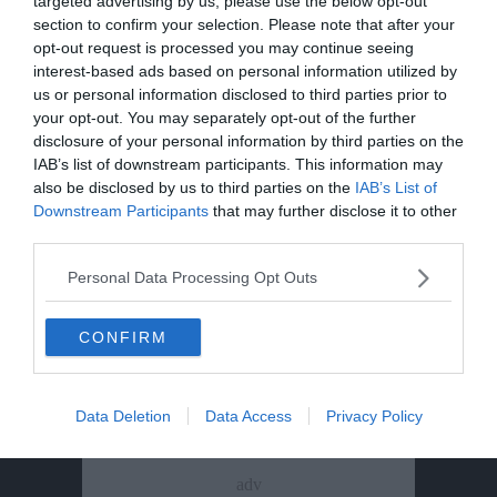
targeted advertising by us, please use the below opt-out
section to confirm your selection. Please note that after your
opt-out request is processed you may continue seeing
Tragedia in piscina: perde la vita un
interest-based ads based on personal information utilized by
ragazzo di Trento
us or personal information disclosed to third parties prior to
your opt-out. You may separately opt-out of the further
Morto Mattia Maestri: aveva 13 anni, in
disclosure of your personal information by third parties on the
coma dal 2017 dopo un formaggio
IAB’s list of downstream participants. This information may
contaminato
also be disclosed by us to third parties on the
IAB’s List of
Downstream Participants
that may further disclose it to other
third parties.
Personal Data Processing Opt Outs
CONFIRM
Data Deletion
Data Access
Privacy Policy