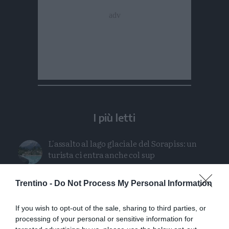
I più letti
L'assalto al lago glaciale del Sorapiss: un
turista ci entra anche col sup
Calceranica, bimbo e papà recuperati nel
Trentino -
Do Not Process My Personal Information
lago a 8 metri di profondità
If you wish to opt-out of the sale, sharing to third parties, or
Solo venerdì un calo delle temperature ma
processing of your personal or sensitive information for
aumenteranno i temporali