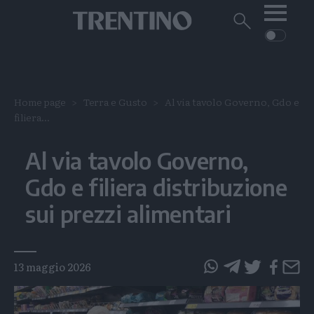
Me
Trentino
Cerca
su
Trentino
Cerca
su
Navigazione
Home
MONTAGNA
Trentino
principale
Facebook
Twitt
I
AMBIENTE
EVENTI
Home page
Terra e Gusto
Al via tavolo Governo, Gdo e
CRONACA
GARDA
filiera...
CULTURA
PODCAST
FOTO
Altre
Al via tavolo Governo,
VIDEO
Gdo e filiera distribuzione
GENERAZIONI
sui prezzi alimentari
ITALIA-MONDO
Tags
13 maggio 2026
questo
questo
articolo
articolo
su
su