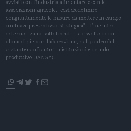
avviati con l'industria alimentare e con le
associazioni agricole, "così da definire
congiuntamente le misure da mettere in campo
in chiave preventiva e strategica". "L'incontro
odierno - viene sottolineato - si è svolto in un
clima di piena collaborazione, nel quadro del
costante confronto tra istituzioni e mondo
produttivo". (ANSA).
Condividi
Condividi
Twitter
Condividi
Mail
questo
questo
Tags
articolo
articolo
su
su
Whatsapp
Telegram