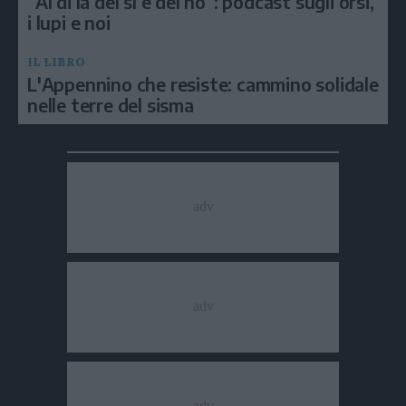
“Al di là del sì e del no”: podcast sugli orsi,
i lupi e noi
IL LIBRO
L'Appennino che resiste: cammino solidale
nelle terre del sisma