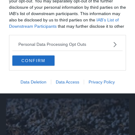
your opt-out. You may separately opt-out of the further
disclosure of your personal information by third parties on the
IAB’s list of downstream participants. This information may
also be disclosed by us to third parties on the
IAB’s List of
Downstream Participants
that may further disclose it to other
third parties.
Personal Data Processing Opt Outs
CONFIRM
TERRA-E-GUSTO
Alimentare: i contenuti della nuova
Data Deletion
Data Access
Privacy Policy
direttiva europea