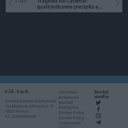
17:49
Tragedia sul Latemar:
quattordicenne precipita e
muore
Social
S.I.E. S.p.A.
Scriveteci
media
Redazione
Società Iniziative Editoriali
Rss/xml
Via Missioni Africane n. 17
Pubblicità
38121 Trento
Privacy Policy
P.I. 01568000226
Cookie Policy
Comunicati
stampa